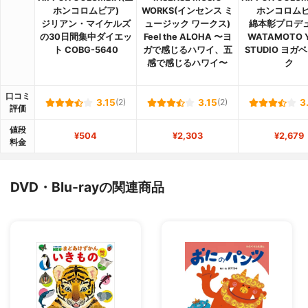
ホンコロムビア)
WORKS(インセンス ミ
ホンコロムビ
ジリアン・マイケルズ
ュージック ワークス)
綿本彰プロデ
の30日間集中ダイエッ
Feel the ALOHA 〜ヨ
WATAMOTO 
ト COBG-5640
ガで感じるハワイ、五
STUDIO ヨガ
感で感じるハワイ〜
ク
口コミ
3.15
(2)
3.15
(2)
3
評価
値段
¥504
¥2,303
¥2,679
料金
DVD・Blu-rayの関連商品