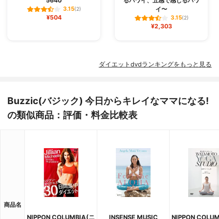
5640
るハワイ、五感で感じるハワ
イ〜
3.15
(2)
¥504
3.15
(2)
¥2,303
ダイエットdvdランキングをもっと見る
Buzzic(バジック) 今日からキレイなママになる!
の類似商品：評価・料金比較表
商品名
NIPPON COLUMBIA(ニ
INSENSE MUSIC
NIPPON COLU