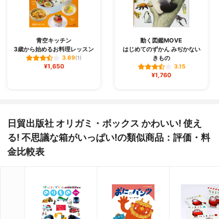
青空キッチン
動く図鑑MOVE
3歳から始めるお料理レッスン
はじめてのずかん みぢかない
きもの
3.69
(1)
¥1,650
3.15
¥1,760
日貿出版社 オリガミ・ボックス かわいい! 使え
る! 不思議な箱がいっぱい!の類似商品：評価・料
金比較表