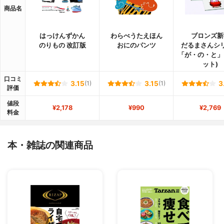
商品名
はっけんずかん
わらべうたえほん
ブロンズ新
のりもの 改訂版
おにのパンツ
だるまさんシ
「が・の・と」
ット)
口コミ
3.15
(1)
3.15
(1)
3
評価
値段
¥2,178
¥990
¥2,769
料金
本・雑誌の関連商品