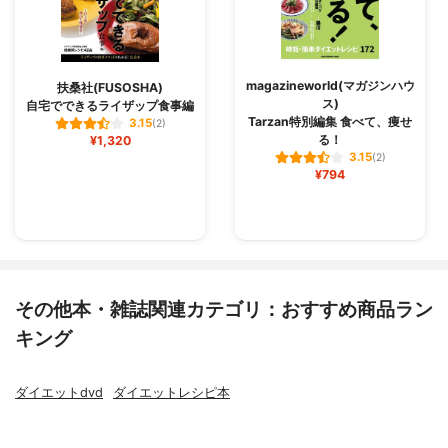
magazineworld(マガジンハウ
扶桑社(FUSOSHA)
ス)
自宅でできるライザップ食事編
Tarzan特別編集 食べて、痩せ
3.15
(2)
る！
¥1,320
3.15
(2)
¥794
その他本・雑誌関連カテゴリ：おすすめ商品ラン
キング
ダイエットdvd
ダイエットレシピ本