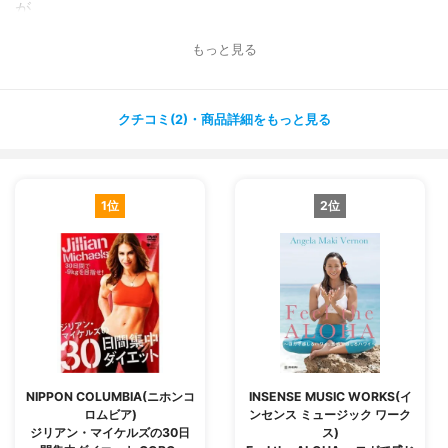
が
できました(^ ^)✨✨
もっと見る
ウォーミングアップから始められるので、運動を普段しな
い方にも
クチコミ(2)・商品詳細をもっと見る
おすすめですし、パーツ別のトレーニングもしてくれるの
で、
引き締めたい箇所が決まっている方にもおすすめです☺️✨
1位
2位
バラエティーバングムのような要素もあって、内容的にも
少し笑えて楽しめました?✨
悪い口コミもありましたが、楽しみながらダイエットした
い方には
オススメかなと思います！
NIPPON COLUMBIA(ニホンコ
INSENSE MUSIC WORKS(イ
ロムビア)
ンセンス ミュージック ワーク
ジリアン・マイケルズの30日
ス)