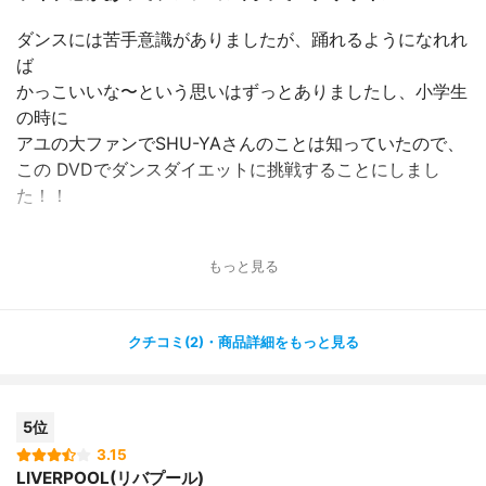
ダンスには苦手意識がありましたが、踊れるようになれれ
ば
かっこいいな〜という思いはずっとありましたし、小学生
の時に
アユの大ファンでSHU-YAさんのことは知っていたので、
この DVDでダンスダイエットに挑戦することにしまし
た！！
ライブ感があって、すごくテンションが上がる感じもし
もっと見る
て、
ダンス初心者でも楽しむことができました( ^ω^ )?
それほど難しい振りはなく、繰り返す動気になっているの
クチコミ(2)・商品詳細をもっと見る
で、
はじめてでもついて行きやすかったです?
5位
また、1回15分でエクササイズすることができるので、時
間があまり
3.15
LIVERPOOL(リバプール)
ない時でもすることができ、毎日継続することができまし