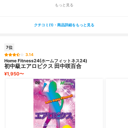
私は普段から多少は運動をしていることもあり、少し自信
もっと見る
があった
ので、いきなり上級を購入しました！
はじめはかなりきつく、初級にしとけば良かったと思いま
クチコミ(1)・商品詳細をもっと見る
したが、
毎日やっているとついていけるようになりました?！
7位
上級プログラムはかなりアクティブで体力を使いますが、
その分
3.14
Home Fitness24(ホームフィットネス24)
たくさんツイストするので、くびれづくりへの効果は絶大
初中級エアロビクス 田中咲百合
ですし、
¥1,950〜
体重的にも痩せることができました✨
ただ、運動を普段しない方にはこの DVDはかなりきつい
と思うので、
まずは初級編から試すのがおすすめです！