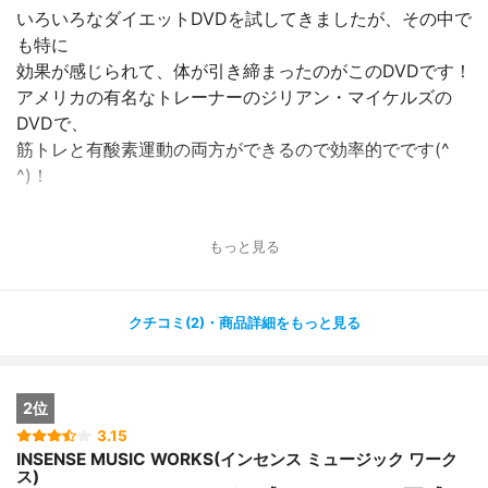
いろいろなダイエットDVDを試してきましたが、その中で
も特に
効果が感じられて、体が引き締まったのがこのDVDです！
アメリカの有名なトレーナーのジリアン・マイケルズの
DVDで、
筋トレと有酸素運動の両方ができるので効率的でです(^
^)！
普段運動をあまりしない人だと、はじめはかなりきつく感
もっと見る
じる
かもしれませんが、できないレベルではないですし、初心
者向けもあるので
クチコミ(2)・商品詳細をもっと見る
毎日続けていれば慣れてくると思います( ´ ▽ ` )ﾉ
1レッスン20分なので、時間も比較的短く毎日の生活に
2位
取り入れやすいと思いました！
体をしっかり引き締めたい方におすすめです(^ ^)
3.15
INSENSE MUSIC WORKS(インセンス ミュージック ワーク
ス)