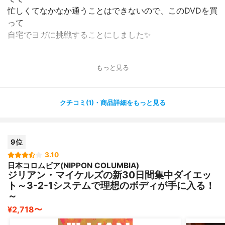
忙しくてなかなか通うことはできないので、このDVDを買
って
自宅でヨガに挑戦することにしました✨
このDVDは日本のヨガの第一人者の方の DVDということ
もっと見る
で、ヨガ好きの
友達がオススメしてくれました?
クチコミ(1)・商品詳細をもっと見る
私はヨガ初心者ですが、3つのメニューがあるので、はじ
めは簡単な
ポーズからはじめて、少しずつレベルを上げていくことが
9位
できました☺️
3.10
日本コロムビア(NIPPON COLUMBIA)
かなり難しいポーズもあるので、上級者の方にもおすすめ
ジリアン・マイケルズの新30日間集中ダイエッ
の DVDです?
ト～3-2-1システムで理想のボディが手に入る！
～
¥2,718〜