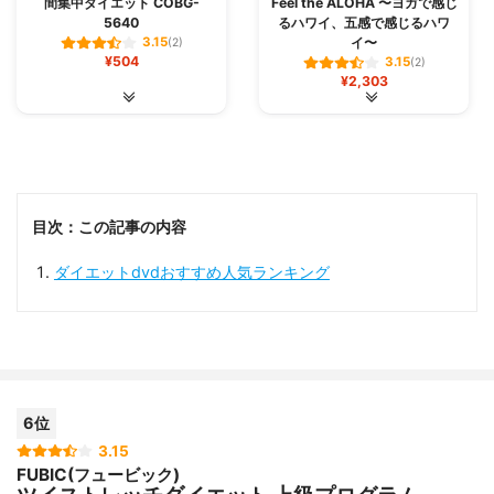
間集中ダイエット COBG-
Feel the ALOHA 〜ヨガで感じ
5640
るハワイ、五感で感じるハワ
イ〜
3.15
(2)
¥504
3.15
(2)
¥2,303
目次：この記事の内容
ダイエットdvdおすすめ人気ランキング
6位
3.15
FUBIC(フュービック)