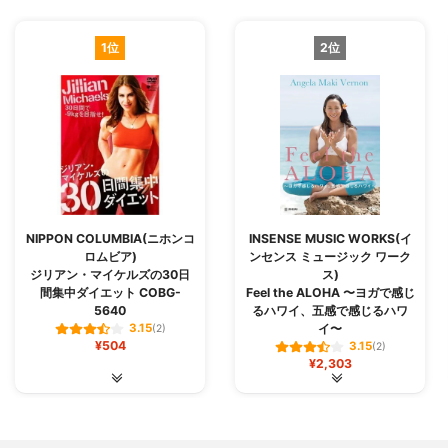
1位
2位
NIPPON COLUMBIA(ニホンコ
INSENSE MUSIC WORKS(イ
ロムビア)
ンセンス ミュージック ワーク
ジリアン・マイケルズの30日
ス)
間集中ダイエット COBG-
Feel the ALOHA 〜ヨガで感じ
5640
るハワイ、五感で感じるハワ
イ〜
3.15
(2)
¥504
3.15
(2)
¥2,303