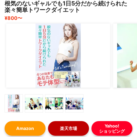
根気のないギャルでも1日5分だから続けられた
た✨
楽々簡単トワークダイエット
継続できた結果体重も落ちて痩せられたのでさらに満足で
¥800〜
す✨
Yahoo!
Amazon
楽天市場
ショッピング