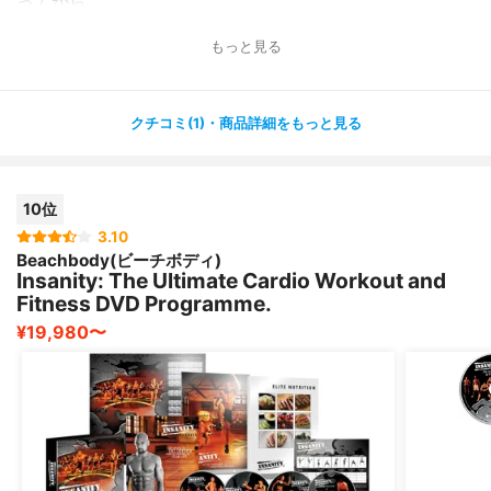
ってから
気軽にすることができました(^ ^)?
もっと見る
短い時間ではありますが、ダンベルを使ったりもしなが
ら、しっかり
体を鍛えられます✨
クチコミ(1)・商品詳細をもっと見る
私は普段からジムに通ったりランニングしたりで、運動は
日頃から
比較的していますが、かなり満足できるトレーニング内容
10位
でした✨
3.10
Beachbody(ビーチボディ)
初心者用のアレンジもあるので、運動初心者にもおすすめ
Insanity: The Ultimate Cardio Workout and
です?
Fitness DVD Programme.
¥19,980〜