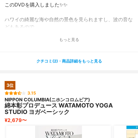
このDVDを購入しました✨✨
ハワイの綺麗な海や自然の景色を見られますし、波の音な
どもあるので、
本当に五感で楽しむという感じです?
もっと見る
綺麗な景色を見ながらだと、普通にヨガをするよりもさら
に癒される
感じがして、終わったあとはすごくすっきりしています^
クチコミ(2)・商品詳細をもっと見る
^
ゆったりしているので運動が苦手な人にもぴったりです?
3位
ヨガプログラムだけでなく、ハワイでの生活や食などにつ
いても
3.15
NIPPON COLUMBIA(ニホンコロムビア)
紹介してくれるDVDなので、ヨガがしたい方だけでなく、
綿本彰プロデュース WATAMOTO YOGA
ハワイ好きの
STUDIO ヨガベーシック
方にもおすすめのDVDです✨
¥2,679〜
ただ、ポーズの説明などをしてくれればもっといいなとな
思いました?