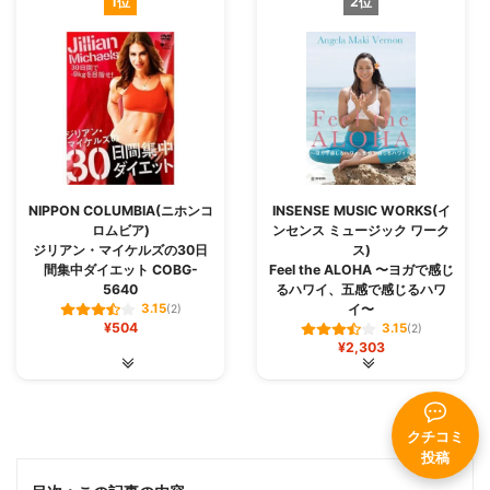
1位
2位
NIPPON COLUMBIA(ニホンコ
INSENSE MUSIC WORKS(イ
ロムビア)
ンセンス ミュージック ワーク
ジリアン・マイケルズの30日
ス)
間集中ダイエット COBG-
Feel the ALOHA 〜ヨガで感じ
5640
るハワイ、五感で感じるハワ
イ〜
3.15
(2)
¥504
3.15
(2)
¥2,303
クチコミ
投稿