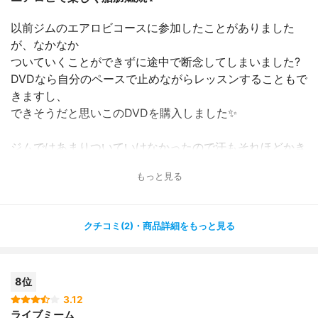
以前ジムのエアロビコースに参加したことがありました
が、なかなか
ついていくことができずに途中で断念してしまいました?
DVDなら自分のペースで止めながらレッスンすることもで
きますし、
できそうだと思いこのDVDを購入しました✨
ジムではあまりついていけなかったので汗もそれほどかき
ませんでしたが、
もっと見る
このDVDでは汗をたっぷりかいてダイエット効果も高い気
がしました( ´ ▽ ` )ﾉ
クチコミ(2)・商品詳細をもっと見る
田中先生の説明はわかりやすいので、エアロビ初心者でも
全然
大丈夫だと思います✨
8位
エアロビは全身運動なので、見た目以上にハードですが、
3.12
ライブミーム
音楽に合わせて