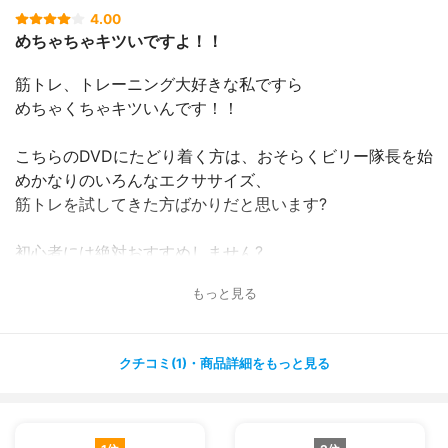
4.00
めちゃちゃキツいですよ！！
筋トレ、トレーニング大好きな私ですら
めちゃくちゃキツいんです！！
こちらのDVDにたどり着く方は、おそらくビリー隊長を始
めかなりのいろんなエクササイズ、
筋トレを試してきた方ばかりだと思います?
初心者には絶対おすすめしません?
もっと見る
ですが、1日40分で必ず効果が出ますので、
家でやりたい、ジムに何万円も払うのであれば頑張れる！
という
クチコミ(1)・商品詳細をもっと見る
決意の固い方はぜひ！！
自分の体が好きになると思います?