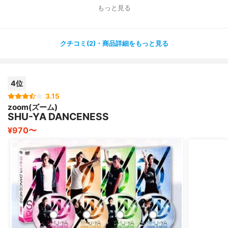
もっと見る
お手本付きなので初心者でもちゃんとポーズを作りやすか
ったです☺️
クチコミ(2)・商品詳細をもっと見る
時間も20分・40分・60分で選べるので、時間のない時で
もしやすいですし、
痩せたいと思っていた時には毎日60分ずつやっていまし
4位
た?
3.15
zoom(ズーム)
ヨガ初心者の方に特におすすめの DVDです( ^ω^ )
SHU-YA DANCENESS
¥970〜