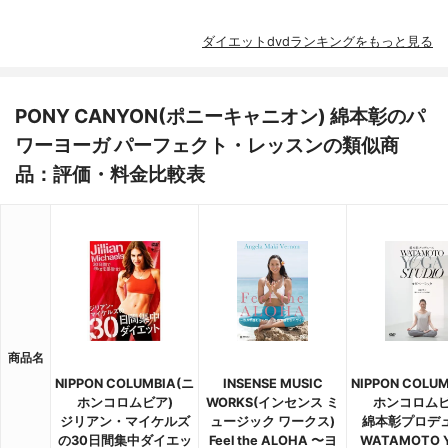
ダイエットdvdランキングをもっと見る
PONY CANYON(ポニーキャニオン) 綿本彰のパ
ワーヨーガ パーフェクト・レッスンの類似商
品：評価・料金比較表
商品名
NIPPON COLUMBIA(ニ
INSENSE MUSIC
NIPPON COLU
ホンコロムビア)
WORKS(インセンス ミ
ホンコロムビ
ジリアン・マイケルズ
ュージック ワークス)
綿本彰プロデ
の30日間集中ダイエッ
Feel the ALOHA 〜ヨ
WATAMOTO 