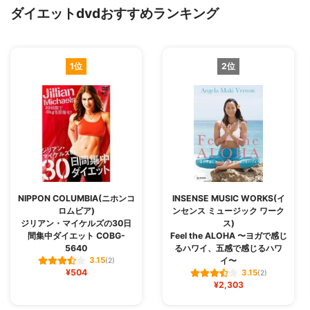
ダイエットdvdおすすめランキング
1位
2位
NIPPON COLUMBIA(ニホンコ
INSENSE MUSIC WORKS(イ
ロムビア)
ンセンス ミュージック ワーク
ジリアン・マイケルズの30日
ス)
間集中ダイエット COBG-
Feel the ALOHA 〜ヨガで感じ
5640
るハワイ、五感で感じるハワ
イ〜
3.15
(2)
¥504
3.15
(2)
¥2,303