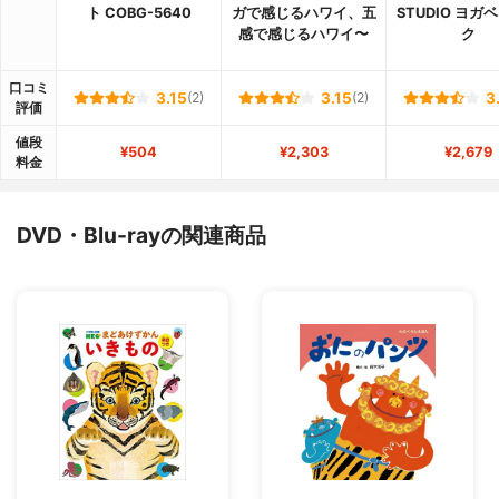
ト COBG-5640
ガで感じるハワイ、五
STUDIO ヨガ
感で感じるハワイ〜
ク
口コミ
3.15
(2)
3.15
(2)
3
評価
値段
¥504
¥2,303
¥2,679
料金
DVD・Blu-rayの関連商品