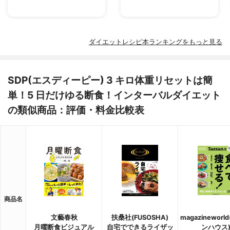
ダイエットレシピ本ランキングをもっと見る
SDP(エスディーピー) 3 キロ体重リセットは簡
単！5 日だけゆる断食！インターバルダイエット
の類似商品：評価・料金比較表
商品名
文藝春秋
扶桑社(FUSOSHA)
magazinewor
月曜断食ビジュアル
自宅でできるライザッ
ンハウス