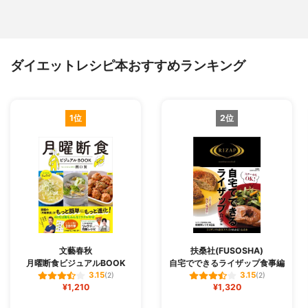
ダイエットレシピ本おすすめランキング
1位
2位
文藝春秋
扶桑社(FUSOSHA)
月曜断食ビジュアルBOOK
自宅でできるライザップ食事編
3.15
3.15
(2)
(2)
¥1,210
¥1,320