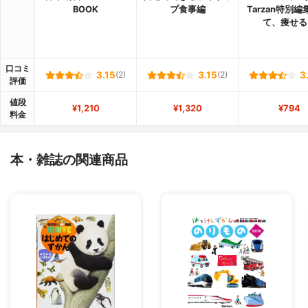
BOOK
プ食事編
Tarzan特別編
て、痩せる
口コミ
3.15
(2)
3.15
(2)
3
評価
値段
¥1,210
¥1,320
¥794
料金
本・雑誌の関連商品