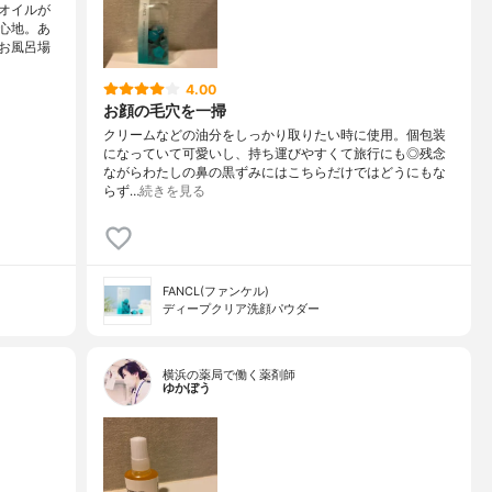
オイルが
心地。あ
お風呂場
4.00
お顔の毛穴を一掃
クリームなどの油分をしっかり取りたい時に使用。個包装
になっていて可愛いし、持ち運びやすくて旅行にも◎残念
ながらわたしの鼻の黒ずみにはこちらだけではどうにもな
らず…
続きを見る
FANCL(ファンケル)
ディープクリア洗顔パウダー
横浜の薬局で働く薬剤師
ゆかぼう