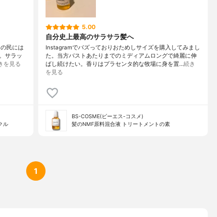
5.00
自分史上最高のサラサラ髪へ
ラメの民には
Instagramでバズっておりおためしサイズを購入してみまし
。サラッ
た。当方バストあたりまでのミディアムロングで綺麗に伸
きを見る
ばし続けたい。香りはプラセンタ的な牧場に身を置…
続き
を見る
BS-COSME(ビーエス-コスメ)
クル
髪のNMF原料混合液 トリートメントの素
1