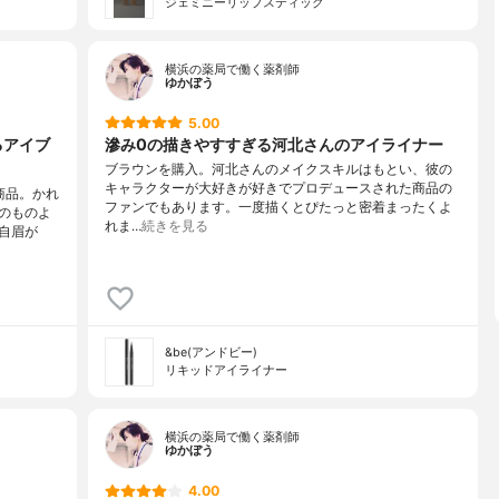
ジェミニーリップスティック
横浜の薬局で働く薬剤師
ゆかぼう
5.00
るアイブ
滲み0の描きやすすぎる河北さんのアイライナー
ブラウンを購入。河北さんのメイクスキルはもとい、彼の
キャラクターが大好きが好きでプロデュースされた商品の
商品。かれ
ファンでもあります。一度描くとぴたっと密着まったくよ
のものよ
れま…
続きを見る
自眉が
&be(アンドビー)
リキッドアイライナー
横浜の薬局で働く薬剤師
ゆかぼう
4.00