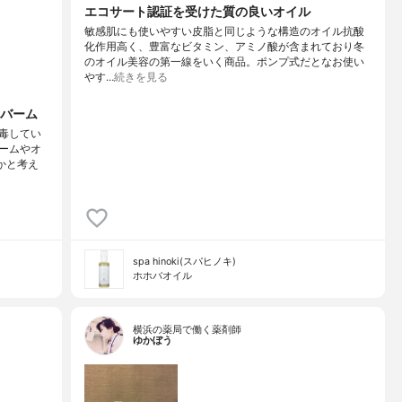
エコサート認証を受けた質の良いオイル
敏感肌にも使いやすい皮脂と同じような構造のオイル抗酸
化作用高く、豊富なビタミン、アミノ酸が含まれており冬
のオイル美容の第一線をいく商品。ポンプ式だとなお使い
やす…
続きを見る
バーム
毒してい
ームやオ
かと考え
spa hinoki(スパヒノキ)
ホホバオイル
横浜の薬局で働く薬剤師
ゆかぼう