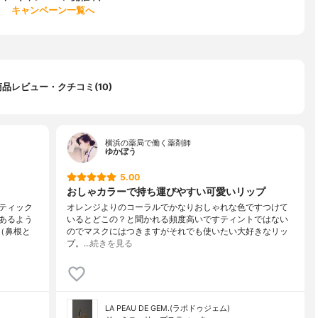
キャンペーン一覧へ
商品レビュー・クチコミ(10)
横浜の薬局で働く薬剤師
ゆかぼう
5.00
おしゃカラーで持ち運びやすい可愛いリップ
ティック
オレンジよりのコーラルでかなりおしゃれな色ですつけて
あるよう
いるとどこの？と聞かれる頻度高いですティントではない
（鼻根と
のでマスクにはつきますがそれでも使いたい大好きなリッ
プ。…
続きを見る
LA PEAU DE GEM.(ラポドゥジェム)