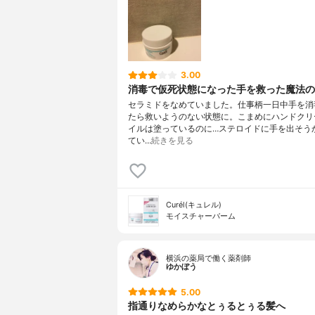
3.00
消毒で仮死状態になった手を救った魔法の
セラミドをなめていました。仕事柄一日中手を消
たら救いようのない状態に。こまめにハンドクリ
イルは塗っているのに…ステロイドに手を出そう
てい…
続きを見る
Curél(キュレル)
モイスチャーバーム
横浜の薬局で働く薬剤師
ゆかぼう
5.00
指通りなめらかなとぅるとぅる髪へ