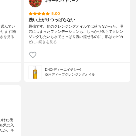
ネザーランドドワーフ
5.00
洗い上がりつっぱらない
、選んでい
最強です。他のクレンジングオイルでは落ちなかった、毛
ります❗️香
穴につまったファンデーションも、しっかり落ちてクレン
きを見る
ジングじたいも水でさっぱり洗い流せるのに、肌はカピカ
ピに…
続きを見る
DHC(ディーエイチシー)
薬用ディープクレンジングオイル
つけた後
も気に入
たが、キ