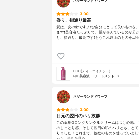
ネザーランドドワーフ
3.00
香り、指通り最高
髪は、女の命ですよね❗️自分にとって良いものを
ます❗️美容液たっぷりで、髪が喜んでいるのが分か
り、指通り、最高です❗️もうこれ以上のものを…
続
DHC(ディーエイチシー)
Q10美容液 トリートメント EX
ネザーランドドワーフ
3.00
目元の翌日のハリ抜群
この薬用Qロングリンクルクリームはつけ心地、
のしっとり感、そして翌日の肌のハリとも、とて
りました！これまで、他社のものを使っていまし
ャン…
続きを見る