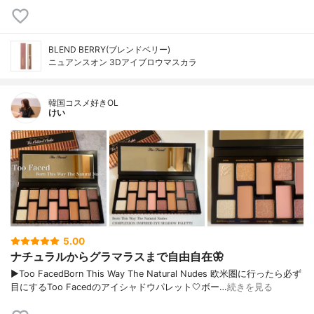
BLEND BERRY(ブレンドベリー)
ニュアンスオン 3Dアイブロウマスカラ
韓国コスメ好きOL
けい
5.00
ナチュラルからグラマラスまで自由自在🦋
▶︎Too FacedBorn This Way The Natural Nudes 欧米圏に行ったら必ず
目にするToo Facedのアイシャドウパレット🤍ボー…
続きを見る