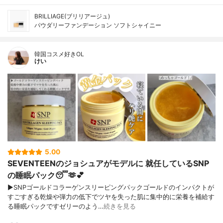
BRILLIAGE(ブリリアージュ)
パウダリーファンデーション ソフトシャイニー
韓国コスメ好きOL
けい
5.00
SEVENTEENのジョシュアがモデルに 就任しているSNP
の睡眠パック😴🫶💕
▶︎SNPゴールドコラーゲンスリーピングパックゴールドのインパクトが
すごすぎる乾燥や弾力の低下でツヤを失った肌に集中的に栄養を補給す
る睡眠パックですゼリーのよう…
続きを見る