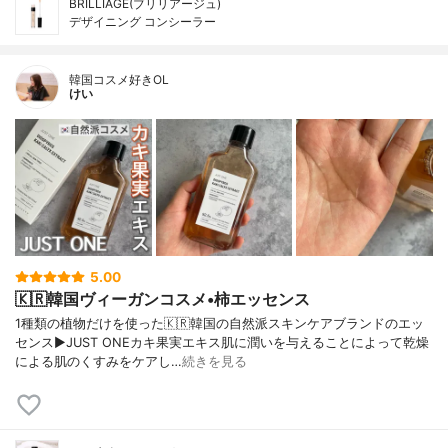
BRILLIAGE(ブリリアージュ)
デザイニング コンシーラー
韓国コスメ好きOL
けい
5.00
🇰🇷韓国ヴィーガンコスメ•柿エッセンス
1種類の植物だけを使った🇰🇷韓国の自然派スキンケアブランドのエッ
センス▶︎JUST ONEカキ果実エキス肌に潤いを与えることによって乾燥
による肌のくすみをケアし…
続きを見る