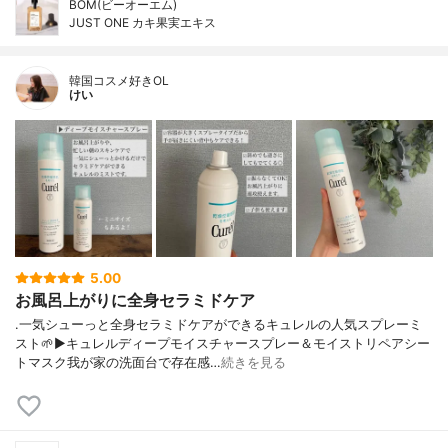
BOM(ビーオーエム)
JUST ONE カキ果実エキス
韓国コスメ好きOL
けい
5.00
お風呂上がりに全身セラミドケア
.一気シューっと全身セラミドケアができるキュレルの人気スプレーミ
スト🌱▶︎キュレルディープモイスチャースプレー＆モイストリペアシー
トマスク我が家の洗面台で存在感…
続きを見る