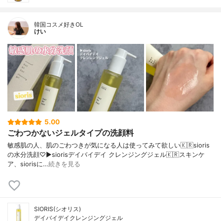
韓国コスメ好きOL
けい
5.00
ごわつかないジェルタイプの洗顔料
敏感肌の人、肌のごわつきが気になる人は使ってみて欲しい🇰🇷sioris
の水分洗顔♡▶︎siorisデイバイデイ クレンジングジェル🇰🇷スキンケ
ア、siorisに…
続きを見る
SIORIS(シオリス)
デイバイデイクレンジングジェル