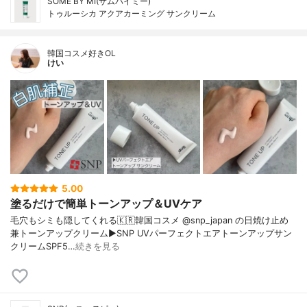
SOME BY MI(サムバイミー)
トゥルーシカ アクアカーミング サンクリーム
韓国コスメ好きOL
けい
5.00
塗るだけで簡単トーンアップ＆UVケア
毛穴もシミも隠してくれる🇰🇷韓国コスメ @snp_japan の日焼け止め
兼トーンアップクリーム▶︎SNP UVパーフェクトエアトーンアップサン
クリームSPF5…
続きを見る