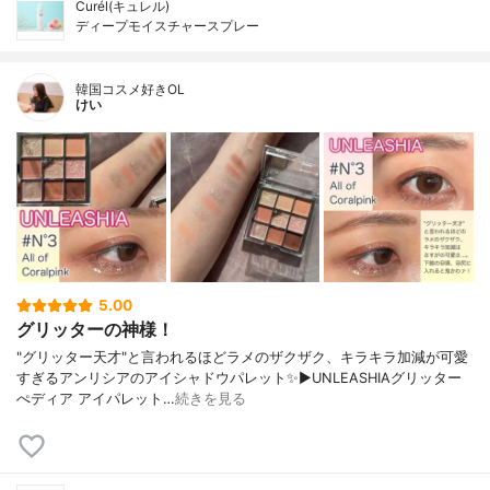
Curél(キュレル)
ディープモイスチャースプレー
韓国コスメ好きOL
けい
5.00
グリッターの神様！
"グリッター天才"と言われるほどラメのザクザク、キラキラ加減が可愛
すぎるアンリシアのアイシャドウパレット✨▶︎UNLEASHIAグリッター
ぺディア アイパレット…
続きを見る