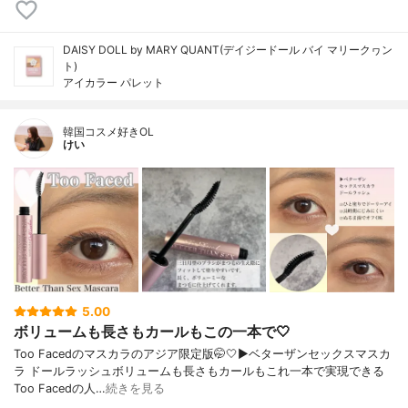
DAISY DOLL by MARY QUANT(デイジードール バイ マリークヮン
ト)
アイカラー パレット
韓国コスメ好きOL
けい
5.00
ボリュームも長さもカールもこの一本で🤍
Too Facedのマスカラのアジア限定版🤭🤍▶︎ベターザンセックスマスカ
ラ ドールラッシュボリュームも長さもカールもこれ一本で実現できる
Too Facedの人…
続きを見る