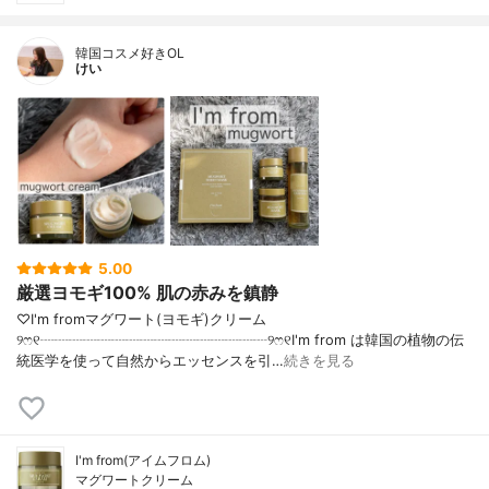
韓国コスメ好きOL
けい
5.00
厳選ヨモギ100% 肌の赤みを鎮静
♡I'm fromマグワート(ヨモギ)クリーム
୨ෆ୧┈┈┈┈┈┈┈┈┈┈┈┈┈┈┈┈୨ෆ୧I'm from は韓国の植物の伝
統医学を使って自然からエッセンスを引…
続きを見る
I'm from(アイムフロム)
マグワートクリーム