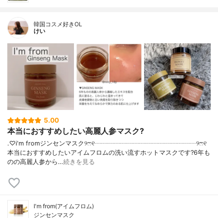
韓国コスメ好きOL
けい
5.00
本当におすすめしたい高麗人参マスク?
.♡i'm fromジンセンマスク୨ෆ୧┈┈┈┈┈┈┈┈┈┈┈┈┈┈┈┈୨ෆ୧
本当におすすめしたいアイムフロムの洗い流すホットマスクです?6年も
のの高麗人参から…
続きを見る
I'm from(アイムフロム)
ジンセンマスク