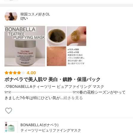
韓国コスメ好きOL
けい
4.00
ボナベラで美人肌♡ 美白・鎮静・保湿パック
.♡BONABELLAティーツリー ピュアファイリング マスク
୨ෆ୧┈┈┈┈┈┈┈┈┈┈┈┈┈┈┈┈୨ෆ୧春の花粉シーズンがやって
きました?今年は特にひどい気が…
続きを見る
BONABELLA(ボナベラ)
ティーツリーピュリファイングマスク