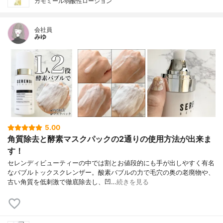
カモミール弱酸性ローション
会社員
みゆ
5.00
角質除去と酵素マスクパックの2通りの使用方法が出来ま
す！
セレンディビューティーの中では割とお値段的にも手が出しやすく有名
なバブルトックスクレンザー。酸素バブルの力で毛穴の奥の老廃物や、
古い角質を低刺激で徹底除去し、凹…
続きを見る