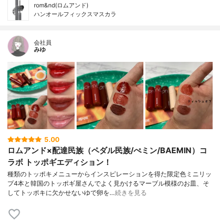
rom&nd(ロムアンド)
ハンオールフィックスマスカラ
会社員
みゆ
5.00
ロムアンド×配達民族（ペダル民族/ぺミン/BAEMIN）コ
ラボ トッポギエディション！
種類のトッポキメニューからインスピレーションを得た限定色ミニリッ
プ4本と韓国のトッポギ屋さんでよく見かけるマーブル模様のお皿、そ
してトッポキに欠かせないゆで卵を…
続きを見る