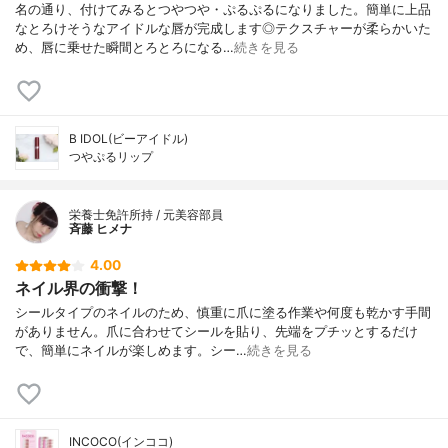
名の通り、付けてみるとつやつや・ぷるぷるになりました。簡単に上品
なとろけそうなアイドルな唇が完成します◎テクスチャーが柔らかいた
め、唇に乗せた瞬間とろとろになる…
続きを見る
B IDOL(ビーアイドル)
つやぷるリップ
栄養士免許所持 / 元美容部員
斉藤 ヒメナ
4.00
ネイル界の衝撃！
シールタイプのネイルのため、慎重に爪に塗る作業や何度も乾かす手間
がありません。爪に合わせてシールを貼り、先端をプチッとするだけ
で、簡単にネイルが楽しめます。シー…
続きを見る
INCOCO(インココ)