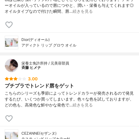
ーオイルが入っているので唇につやと、潤い・栄養も与えてくれます◎
オイルタイプなので付けた瞬間、唇…
続きを見る
Dior(ディオール)
アディクト リップ グロウ オイル
栄養士免許所持 / 元美容部員
斉藤 ヒメナ
3.00
プチプラでトレンド唇をゲット
こちらのシリーズも季節によってトレンドカラーが発売されるので発見
するたび、いくつか買ってしまいます。色々な色を試しておりますが、
どの色も、高発色な鮮やかな発色で…
続きを見る
CEZANNE(セザンヌ)
ラスティング リップカラーN