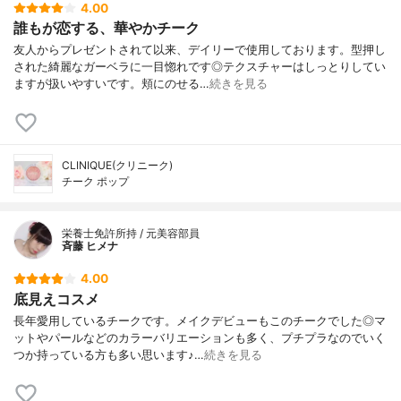
4.00
誰もが恋する、華やかチーク
友人からプレゼントされて以来、デイリーで使用しております。型押し
された綺麗なガーベラに一目惚れです◎テクスチャーはしっとりしてい
ますが扱いやすいです。頬にのせる…
続きを見る
CLINIQUE(クリニーク)
チーク ポップ
栄養士免許所持 / 元美容部員
斉藤 ヒメナ
4.00
底見えコスメ
長年愛用しているチークです。メイクデビューもこのチークでした◎マ
ットやパールなどのカラーバリエーションも多く、プチプラなのでいく
つか持っている方も多い思います♪…
続きを見る