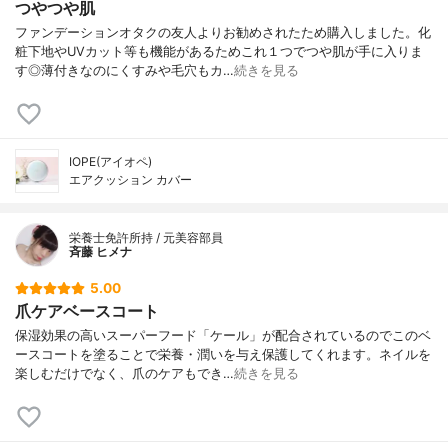
つやつや肌
ファンデーションオタクの友人よりお勧めされたため購入しました。化
粧下地やUVカット等も機能があるためこれ１つでつや肌が手に入りま
す◎薄付きなのにくすみや毛穴もカ…
続きを見る
IOPE(アイオペ)
エアクッション カバー
栄養士免許所持 / 元美容部員
斉藤 ヒメナ
5.00
爪ケアベースコート
保湿効果の高いスーパーフード「ケール」が配合されているのでこのベ
ースコートを塗ることで栄養・潤いを与え保護してくれます。ネイルを
楽しむだけでなく、爪のケアもでき…
続きを見る