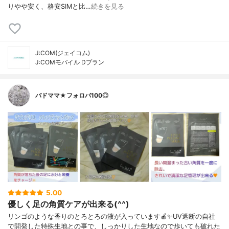
りやや安く、格安SIMと比…
続きを見る
J:COM(ジェイコム)
J:COMモバイル Dプラン
バドママ★フォロバ100◎
5.00
優しく足の角質ケアが出来る(^^)
リンゴのような香りのとろとろの液が入っています🍎✨UV遮断の自社
で開発した特殊生地との事で、しっかりした生地なので歩いても破れた