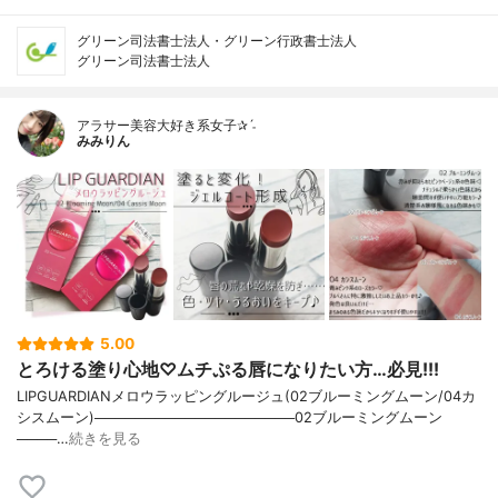
グリーン司法書士法人・グリーン行政書士法人
グリーン司法書士法人
アラサー美容大好き系女子✰ˊ˗
みみりん
5.00
とろける塗り心地♡ムチぷる唇になりたい方…必見!!!
LIPGUARDIANメロウラッピングルージュ(02ブルーミングムーン/04カ
シスムーン)────────────────────02ブルーミングムーン
────…
続きを見る