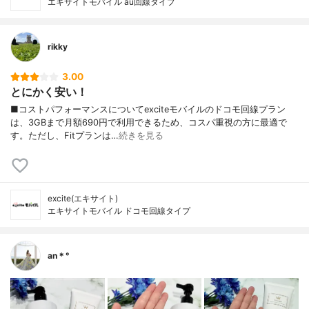
エキサイトモバイル au回線タイプ
rikky
3.00
とにかく安い！
■コストパフォーマンスについてexciteモバイルのドコモ回線プラン
は、3GBまで月額690円で利用できるため、コスパ重視の方に最適で
す。ただし、Fitプランは…
続きを見る
excite(エキサイト)
エキサイトモバイル ドコモ回線タイプ
an＊°