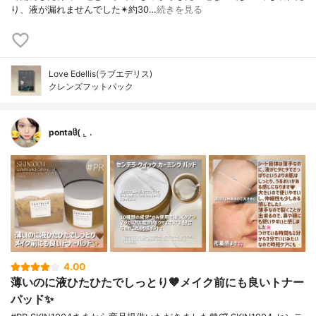
り、液が漏れませんでした✴約30…
続きを見る
Love Edellis(ラブエデリス)
クレンズフットパック
pontaჱ̒( . ̫ .
4.00
薄いのに液ひたひたでしっとり🤎メイク前にも良いトナー
パッド✨️