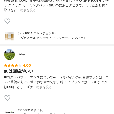
#PR SKIN1004さまから商品提供いただきました🤎♡⃛ SKIN1004 センテ
ラ クイック カーミングパッド薄いのに液ヒタヒタで、付けたあと拭き
取りを行…
続きを見る
SKIN1004(スキンチョンサ)
マダガスカル センテラ クイックカーミングパッド
rikky
4.00
auは回線がいい
■コストパフォーマンスについてexciteモバイルのau回線プランは、コ
スパ重視の方に非常におすすめです。特にFitプランでは、3GBまで月
額690円とリーズナ…
続きを見る
excite(エキサイト)