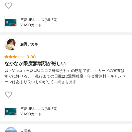
（ポイント6倍）、 じゃらんnet（ポイント
3倍）、 楽天市場（ポイント2倍）、 Yaho
o!ショッピング（ポイント2倍）
三菱UFJニコス(MUFG)
ETCカード
あり
VIASOカード
ETCカード年会費
無料※発行手数料1,100円
ETCカード発行手数料
1,100円
森野アカネ
家族カード
あり
家族カード年会費
無料※対象：配偶者・親・子供（高校生を除
3.00
く18歳以上）の方※本会員が学生・未成年の
なかなか限度額増額が厳しい
場合は発行不可
以下Viaso（三菱UFJニコス株式会社）の感想です。・カードの審査は
家族カード発行手数料
不明
すぐに降りる。・発行までの日数は2週間程度・年会費無料・キャンペ
電子マネー機能
なし
ーンはあまり良いものがなく…
続きを見る
連携できる電子マネー・
楽天Edyチャージ、PayPay（クレカ払いの
QRコード
み）、d払い（クレカ払いのみ）、楽天ペイ
（クレカ払いのみ）
2重取りできる電子マネ
d払い（クレカ払い）、au PAY（チャー
三菱UFJニコス(MUFG)
ー・QRコード
ジ）
VIASOカード
スマホ決済
Apple Pay、Google Pay
付帯保険
海外旅行 あり、ショッピング保険 100万円
自営業