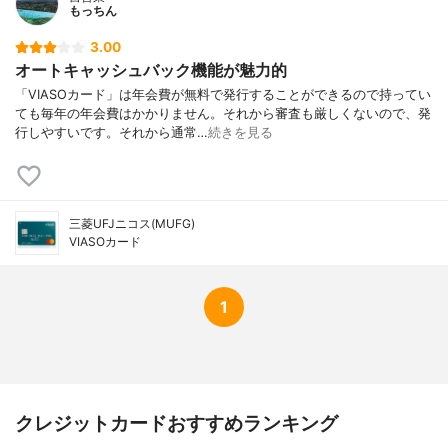
もっちん
海外旅行保険
死亡後遺障害 2,000万円 、死亡後遺障害(利
用付帯) 2,000万円 、傷害治療 100万円 、
3.00
傷害治療(利用付帯) 100万円 、疾病治療 10
オートキャッシュバック機能が魅力的
0万円 、疾病治療(利用付帯) 100万円 、携
行品損害 100万円 、携行品損害(利用付帯)
「VIASOカード」は年会費が無料で発行することができるので持ってい
100万円 、賠償責任 2,000万円 、賠償責任
ても毎年の年会費はかかりません。それから審査も厳しくないので、発
(利用付帯) 2,000万円 、救援者費用 100万
行しやすいです。それから通常…
続きを見る
円 、救援者費用(利用付帯) 100万円
国内旅行保険
通院保険金日額 3,000円
ショッピング保険
海外 100万円、国内 100万円（リボ払い・
分割払いの場合のみ）
三菱UFJニコス(MUFG)
VIASOカード
空港ラウンジサービス
なし
付帯サービス
なし
付帯サービス内容例
なし
1
年会費
無料
クレジットカードおすすめランキング