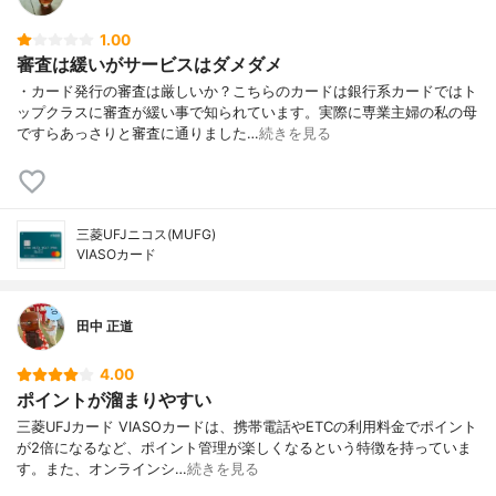
締め日・支払い日
5日締め・当月27日払い
貯まるポイント
VIASOポイント
1.00
審査は緩いがサービスはダメダメ
ポイント有効期限
～12か月
・カード発行の審査は厳しいか？こちらのカードは銀行系カードではト
付与単位
100円で0.5ポイント
ップクラスに審査が緩い事で知られています。実際に専業主婦の私の母
ステージ制度
なし
ですらあっさりと審査に通りました…
続きを見る
年間利用ボーナス
なし
交換可能ポイント
なし
ポイントモール
VIASO eショップ（VIASOカードのポイン
三菱UFJニコス(MUFG)
トモール。VIASO eショップを経由すると
VIASOカード
店舗ごとに設定されたボーナスポイントが
加算されます。）
特約店
楽天市場、Amazon、Yahoo!ショッピング
田中 正道
還元率
楽天市場 1,000円 → 10pt（1.00%）、Amaz
on 1,000円 → 10pt（1.00%）、Yahoo!ショ
4.00
ッピング 1,000円 → 10pt（1.00%）、LOH
ポイントが溜まりやすい
ACO 1,000円 → 10pt（1.00%）など
三菱UFJカード VIASOカードは、携帯電話やETCの利用料金でポイント
交換レート
キャッシュバック(現金) 1,000pt→1,000円
が2倍になるなど、ポイント管理が楽しくなるという特徴を持っていま
（100.00%）
す。また、オンラインシ…
続きを見る
優待サービス
ドミノ・ピザ（ポイント5倍）、ピザハット