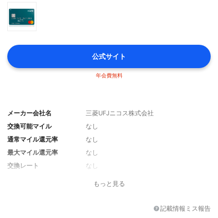
公式サイト
年会費無料
メーカー会社名
三菱UFJニコス株式会社
交換可能マイル
なし
通常マイル還元率
なし
最大マイル還元率
なし
交換レート
なし
フライトボーナスマイル
なし
もっと見る
アライアンス
なし
ポイント価値
100%（キャッシュバック(現金)に交換した
記載情報ミス報告
場合）