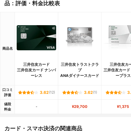
品：評価・料金比較表
商品名
三井住友カード
三井住友トラストクラ
三井住友カ
三井住友カード ナンバ
ブ
三井住友カード
ーレス
ANAダイナースカード
ープラス
口コミ
3.62
(12)
3.62
(1)
3
評価
値段
-
¥29,700
¥1,375
料金
カード・スマホ決済の関連商品