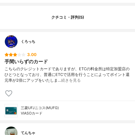
2重取りポイント還元率
1.00%（d払いを使用した場合）
3重取りポイント還元率
1.50%（d払いを使用した場合）
クチコミ・評判(5)
新規発行・入会特典
新規入会特典で最大10,000円をキャッシュ
バック
発行会社
三菱UFJニコス
くろっち
国際ブランド
Mastercard
入会資格
18歳以上、学生可※高校生を除く※未成年の
3.00
方は親権者の同意が必要
手間いらずのカード
申し込み方法
不明
こちらのクレジットカードでありますが、ETCの料金所は特定加盟店の
審査・発行期間
最短1営業日
ひとつとなっており、普通にETCで活用を行うことによってポイント還
元率が2倍にアップをいたしま…
続きを見る
ショッピング利用可能枠
10万円～100万円
キャッシング利用可能枠
三菱UFJニコス公式サイトでご確認ください
リボ払い金利
不明
キャッシング金利
不明
三菱UFJニコス(MUFG)
VIASOカード
支払い方法：国内
1回払い、2回払い、分割払い、リボ払い、
ボーナス払い
支払い方法：海外
1回払い
てんちゃ