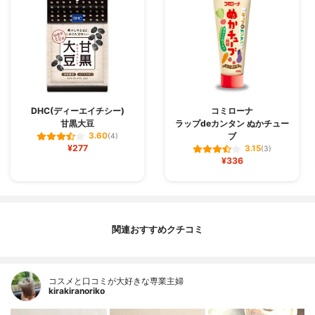
DHC(ディーエイチシー)
コミローナ
甘黒大豆
ラップdeカンタン ぬかチュー
ブ
3.60
(4)
¥277
3.15
(3)
¥336
関連おすすめクチコミ
コスメと口コミが大好きな専業主婦
kirakiranoriko