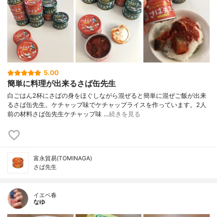
5.00
簡単に料理が出来るさば缶先生
白ごはん2杯にさばの身をほぐしながら混ぜると簡単に混ぜご飯が出来
るさば缶先生。ケチャップ味でケチャップライスを作っています。2人
前の材料さば缶先生ケチャップ味 …
続きを見る
富永貿易(TOMINAGA)
さば先生
イエベ春
なゆ