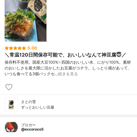
5.00
＼常温120日間保存可能で、おいしいなんて神豆腐😇／
保存料不使用。国産大豆100%✨四国のおいしい水、にがり100%。素材
のおいしさを最大限に活かしたお豆腐がコチラ。しっとり感があって、
いつも食べてる3個パックセ…
続きを見る
さとの雪
ずっとおいしい豆腐
ブロガー
@eccoroco5