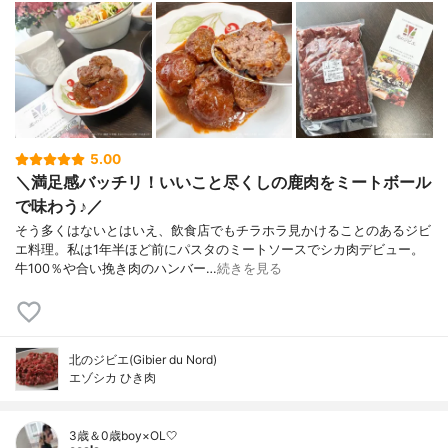
5.00
＼満足感バッチリ！いいこと尽くしの鹿肉をミートボール
で味わう♪／
そう多くはないとはいえ、飲食店でもチラホラ見かけることのあるジビ
エ料理。私は1年半ほど前にパスタのミートソースでシカ肉デビュー。
牛100％や合い挽き肉のハンバー…
続きを見る
北のジビエ(Gibier du Nord)
エゾシカ ひき肉
3歳＆0歳boy×OL🤍