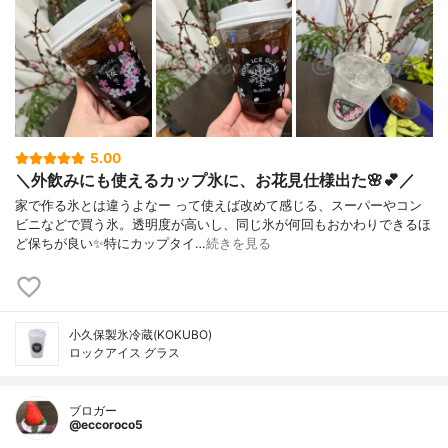
5.00
＼外飲みにも使えるカップ氷に、お花見仕様出た🌸💕／
家で作る氷とは違うよなー って使えば改めて感じる、スーパーやコン
ビニなどで買う氷。⁡透明度が高いし、同じ氷が何回もおかわりできるほ
ど保ちが良い✨⁡特にカップタイ…
続きを見る
小久保製氷冷蔵(KOKUBO)
ロックアイス グラス
ブロガー
@eccoroco5