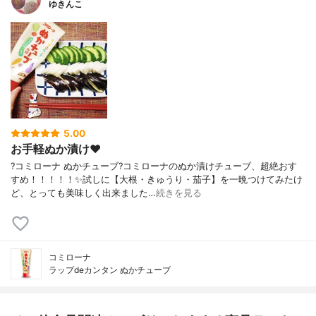
ゆきんこ
5.00
お手軽ぬか漬け❤️
?コミローナ ぬかチューブ?コミローナのぬか漬けチューブ、超絶おす
すめ！！！！！✨試しに【大根・きゅうり・茄子】を一晩つけてみたけ
ど、とっても美味しく出来ました…
続きを見る
コミローナ
ラップdeカンタン ぬかチューブ