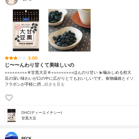
3.00
じ〜〜んわり甘くて美味しいの
=========☆甘黒大豆☆=========ほんのり甘い 💫噛みしめる程大
豆の深い味わいが口の中に広がりとてもおいしいです。食物繊維とイソ
フラボンが手軽に摂…
続きを見る
DHC(ディーエイチシー)
甘黒大豆
BECK