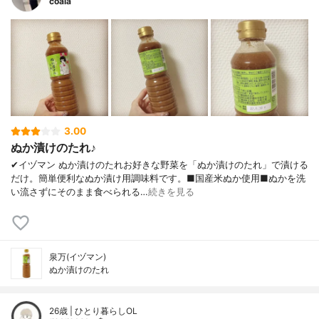
coala
3.00
ぬか漬けのたれ♪
✔︎イヅマン ぬか漬けのたれお好きな野菜を「ぬか漬けのたれ」で漬ける
だけ。簡単便利なぬか漬け用調味料です。■国産米ぬか使用■ぬかを洗
い流さずにそのまま食べられる…
続きを見る
泉万(イヅマン)
ぬか漬けのたれ
26歳 | ひとり暮らしOL