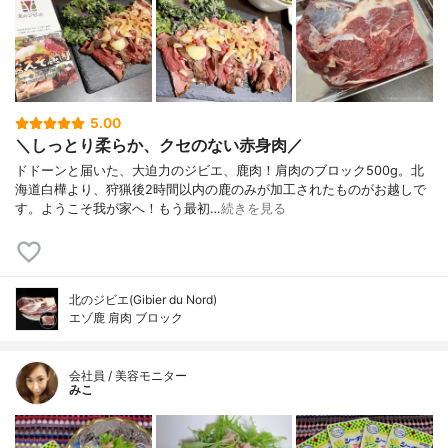
5.00
＼しっとり柔らか、クセのない赤身肉／
ドドーンと届いた、大迫力のジビエ、鹿肉！肩肉のブロック500g。北
海道白樺より、狩猟後2時間以内の鹿のみが加工されたものがお越しで
す。ようこそ我が家へ！もう最初…
続きを見る
北のジビエ(Gibier du Nord)
エゾ鹿 肩肉 ブロック
会社員 / 美容モニター
みこ