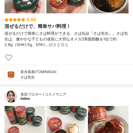
5.00
混ぜるだけで、簡単サバ料理！
混ぜるだけで簡単にさば料理ができる、さば缶詰『さば先生』。さば先
生は、健やかな子どもの成長に大切なオメガ3系脂肪酸を1缶で約
2.8g（DHA1.5g、EPA1.…
続きを見る
富永貿易(TOMINAGA)
さば先生
美容ブロガー / コスメマニア
index