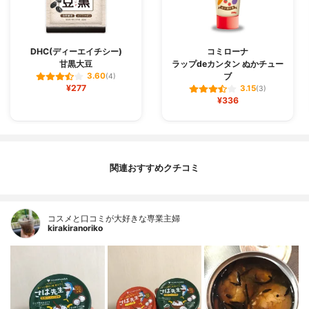
DHC(ディーエイチシー)
コミローナ
甘黒大豆
ラップdeカンタン ぬかチュー
ブ
3.60
(4)
¥277
3.15
(3)
¥336
関連おすすめクチコミ
コスメと口コミが大好きな専業主婦
kirakiranoriko