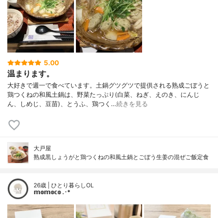
5.00
温まります。
大好きで週一で食べています。土鍋グツグツで提供される熟成ごぼうと
鶏つくねの和風土鍋は、野菜たっぷり(白菜、ねぎ、えのき、にんじ
ん、しめじ、豆苗)、とうふ、鶏つく…
続きを見る
大戸屋
熟成黒しょうがと鶏つくねの和風土鍋とごぼう生姜の混ぜご飯定食
26歳 | ひとり暮らしOL
𝕞𝕠𝕞𝕠𝕔𝕠 .･*