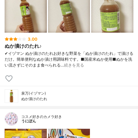
3.00
ぬか漬けのたれ♪
✔︎イヅマン ぬか漬けのたれお好きな野菜を「ぬか漬けのたれ」で漬ける
だけ。簡単便利なぬか漬け用調味料です。■国産米ぬか使用■ぬかを洗
い流さずにそのまま食べられる…
続きを見る
泉万(イヅマン)
ぬか漬けのたれ
コスメ好きのカメラ好き
うにぽん