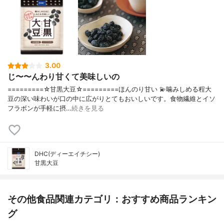
3.00
じ〜〜んわり甘くて美味しいの
=========☆甘黒大豆☆=========ほんのり甘い 💫噛みしめる程大
豆の深い味わいが口の中に広がりとてもおいしいです。食物繊維とイソ
フラボンが手軽に摂…
続きを見る
DHC(ディーエイチシー)
甘黒大豆
その他食品関連カテゴリ：おすすめ商品ランキン
グ