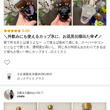
5.00
＼外飲みにも使えるカップ氷に、お花見仕様出た🌸💕／
家で作る氷とは違うよなー って使えば改めて感じる、スーパーやコン
ビニなどで買う氷。⁡透明度が高いし、同じ氷が何回もおかわりできるほ
ど保ちが良い✨⁡特にカップタイ…
続きを見る
小久保製氷冷蔵(KOKUBO)
ロックアイス グラス
3歳＆0歳boy×OL🤍
coala