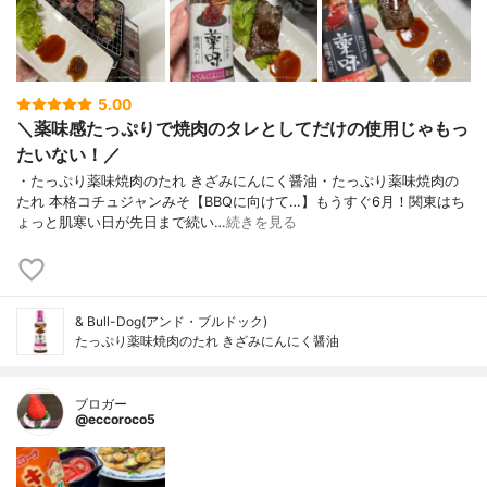
5.00
＼薬味感たっぷりで焼肉のタレとしてだけの使用じゃもっ
たいない！／
・たっぷり薬味焼肉のたれ きざみにんにく醤油・たっぷり薬味焼肉の
たれ 本格コチュジャンみそ【BBQに向けて…】もうすぐ6月！関東はち
ょっと肌寒い日が先日まで続い…
続きを見る
& Bull-Dog(アンド・ブルドック)
たっぷり薬味焼肉のたれ きざみにんにく醤油
ブロガー
@eccoroco5