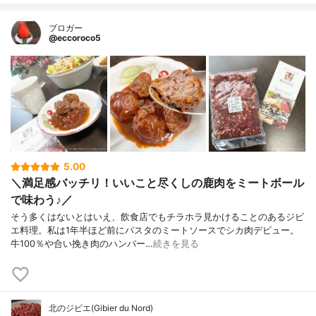
ブロガー
@eccoroco5
5.00
＼満足感バッチリ！いいこと尽くしの鹿肉をミートボール
で味わう♪／
そう多くはないとはいえ、飲食店でもチラホラ見かけることのあるジビ
エ料理。私は1年半ほど前にパスタのミートソースでシカ肉デビュー。
牛100％や合い挽き肉のハンバー…
続きを見る
北のジビエ(Gibier du Nord)