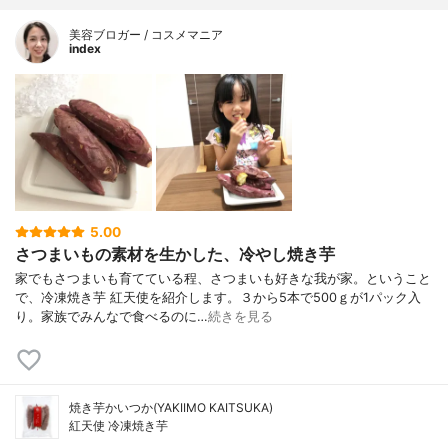
美容ブロガー / コスメマニア
index
5.00
さつまいもの素材を生かした、冷やし焼き芋
家でもさつまいも育てている程、さつまいも好きな我が家。ということ
で、冷凍焼き芋 紅天使を紹介します。３から5本で500ｇが1パック入
り。家族でみんなで食べるのに…
続きを見る
焼き芋かいつか(YAKIIMO KAITSUKA)
紅天使 冷凍焼き芋