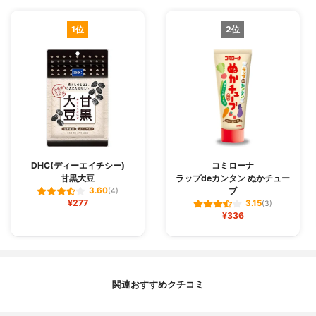
1位
2位
DHC(ディーエイチシー)
コミローナ
甘黒大豆
ラップdeカンタン ぬかチュー
ブ
3.60
(4)
¥277
3.15
(3)
¥336
関連おすすめクチコミ