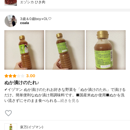
エゾシカ ひき肉
3歳＆0歳boy×OL🤍
coala
3.00
ぬか漬けのたれ♪
✔︎イヅマン ぬか漬けのたれお好きな野菜を「ぬか漬けのたれ」で漬ける
だけ。簡単便利なぬか漬け用調味料です。■国産米ぬか使用■ぬかを洗
い流さずにそのまま食べられる…
続きを見る
泉万(イヅマン)