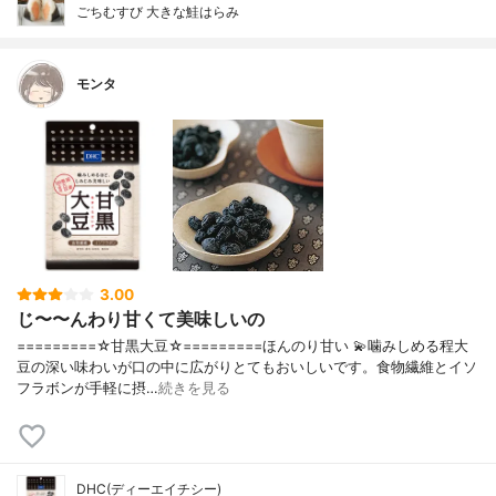
ごちむすび 大きな鮭はらみ
モンタ
3.00
じ〜〜んわり甘くて美味しいの
=========☆甘黒大豆☆=========ほんのり甘い 💫噛みしめる程大
豆の深い味わいが口の中に広がりとてもおいしいです。食物繊維とイソ
フラボンが手軽に摂…
続きを見る
DHC(ディーエイチシー)