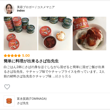
美容ブロガー / コスメマニア
index
5.00
簡単に料理が出来るさば缶先生
白ごはん2杯にさばの身をほぐしながら混ぜると簡単に混ぜご飯が出来
るさば缶先生。ケチャップ味でケチャップライスを作っています。2人
前の材料さば缶先生ケチャップ味 …
続きを見る
富永貿易(TOMINAGA)
さば先生