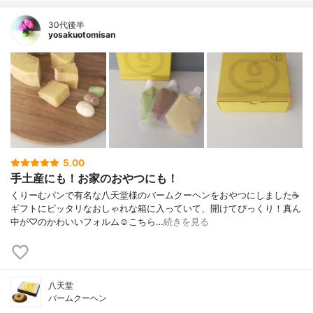
30代後半
yosakuotomisan
5.00
手土産にも！お家のおやつにも！
くりーむパンで有名な八天堂様のバームクーヘンをおやつにしました☕
ギフトにピッタリなおしゃれな箱に入っていて、開けてぴっくり！真ん
中が♡のかわいいフォルム☺こちら…
続きを見る
八天堂
バームクーヘン