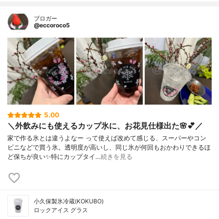
ブロガー
@eccoroco5
5.00
＼外飲みにも使えるカップ氷に、お花見仕様出た🌸💕／
家で作る氷とは違うよなー って使えば改めて感じる、スーパーやコン
ビニなどで買う氷。⁡透明度が高いし、同じ氷が何回もおかわりできるほ
ど保ちが良い✨⁡特にカップタイ…
続きを見る
小久保製氷冷蔵(KOKUBO)
ロックアイス グラス