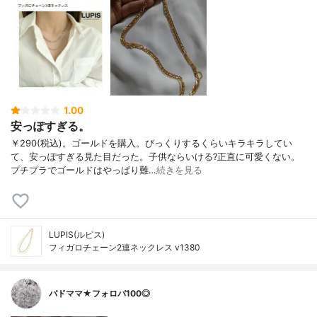
1.00
安っぽすぎる。
￥290(税込)。ゴールドを購入。びっくりするくらいキラキラしてい
て、安っぽすぎる見た目だった。子供ならいける?正直に可愛くない。
プチプラでゴールドはやっぱり難…
続きを見る
LUPIS(ルピス)
フィガロチェーン2連ネックレス v1380
バドママ★フォロバ100◎