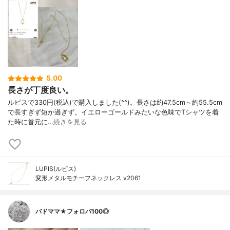
5.00
長さが丁度良い。
ルピスで330円(税込)で購入しました(^^)。長さは約47.5cm～約55.5cm
で長すぎず短か過ぎず。イエローゴールドみたいな色味でTシャツを着
た時に首元に…
続きを見る
LUPIS(ルピス)
変形メタルモチーフネックレス v2061
バドママ★フォロバ100◎