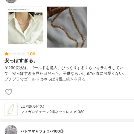
1.00
安っぽすぎる。
￥290(税込)。ゴールドを購入。びっくりするくらいキラキラしてい
て、安っぽすぎる見た目だった。子供ならいける?正直に可愛くない。
プチプラでゴールドはやっぱり難…
続きを見る
LUPIS(ルピス)
フィガロチェーン2連ネックレス v1380
バドママ★フォロバ100◎