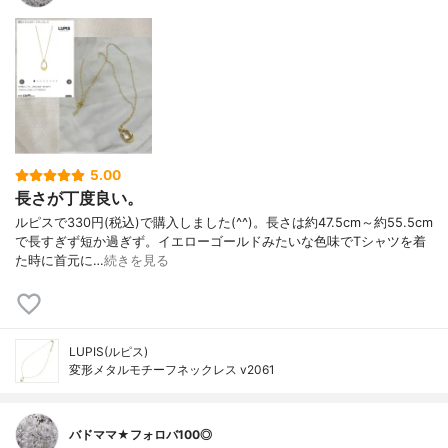
5.00
長さが丁度良い。
ルピスで330円(税込)で購入しました(^^)。長さは約47.5cm～約55.5cm
で長すぎず短か過ぎず。イエローゴールドみたいな色味でTシャツを着
た時に首元に…
続きを見る
LUPIS(ルピス)
変形メタルモチーフネックレス v2061
バドママ★フォロバ100◎