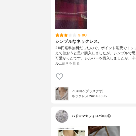
3.00
シンプルなネックレス。
210円送料無料だったので、ポイント消費でトッ
えて使おうと思い購入しましたが、シンプルで思
可愛かったです。シルバーを購入しましたが、今
ル…
続きを見る
PlusNao(プラスナオ)
ネックレス zak-05305
バドママ★フォロバ100◎