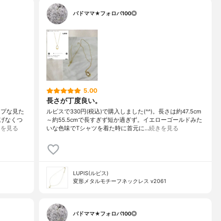
バドママ★フォロバ100◎
5.00
長さが丁度良い。
ープな見た
ルピスで330円(税込)で購入しました(^^)。長さは約47.5cm
げなくつ
～約55.5cmで長すぎず短か過ぎず。イエローゴールドみた
きを見る
いな色味でTシャツを着た時に首元に…
続きを見る
LUPIS(ルピス)
変形メタルモチーフネックレス v2061
バドママ★フォロバ100◎