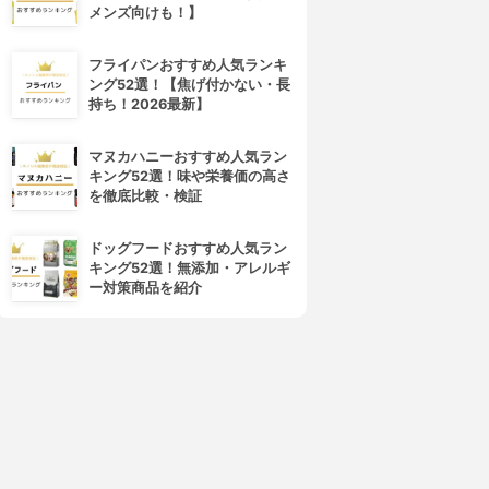
メンズ向けも！】
フライパンおすすめ人気ランキ
ング52選！【焦げ付かない・長
持ち！2026最新】
マヌカハニーおすすめ人気ラン
キング52選！味や栄養価の高さ
LUPIS(ルピス)
JewelVOX(ジュエルボックス)
を徹底比較・検証
形メタルモチーフネックレス
ショート ネックレス
v2061
3.10
(1)
ドッグフードおすすめ人気ラン
¥1,765
3.13
(1)
キング52選！無添加・アレルギ
¥330
ー対策商品を紹介