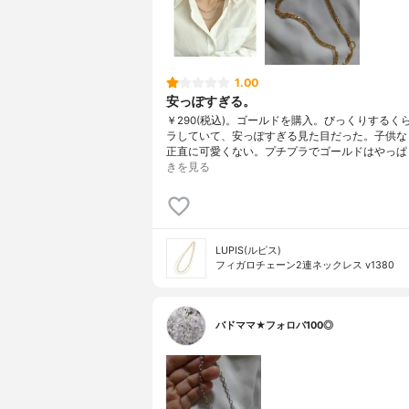
1.00
安っぽすぎる。
￥290(税込)。ゴールドを購入。びっくりするく
ラしていて、安っぽすぎる見た目だった。子供な
正直に可愛くない。プチプラでゴールドはやっぱ
きを見る
LUPIS(ルピス)
フィガロチェーン2連ネックレス v1380
バドママ★フォロバ100◎