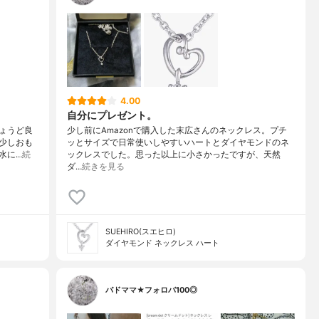
4.00
自分にプレゼント。
ょうど良
少し前にAmazonで購入した末広さんのネックレス。プチ
少しおも
ッとサイズで日常使いしやすいハートとダイヤモンドのネ
、水に…
続
ックレスでした。思った以上に小さかったですが、天然
ダ…
続きを見る
SUEHIRO(スエヒロ)
ダイヤモンド ネックレス ハート
バドママ★フォロバ100◎