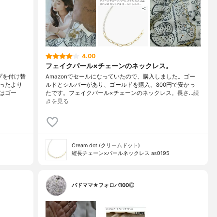
4.00
フェイクパール×チェーンのネックレス。
プを付け替
Amazonでセールになっていたので、購入しました。ゴー
ったより
ルドとシルバーがあり、ゴールドを購入。800円で安かっ
はゴー
たです。フェイクパール×チェーンのネックレス。長さ…
続
きを見る
Cream dot.(クリームドット)
縦長チェーン×パールネックレス as0195
バドママ★フォロバ100◎