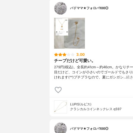
バドママ★フォロバ100◎
3.00
チープだけど可愛い。
279円(税込)。全長約41cm～約46cm。かなりチ
目だけど、コインが小さいのでゴールドでもさり
けれます(^^)プチプラなので、夏にガシガシ…
続
LUPIS(ルピス)
クラシカルコインネックレス q597
バドママ★フォロバ100◎