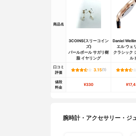
商品名
3COINS(スリーコイン
Daniel Well
ズ)
エル ウェ
パールボール サガリ樹
クラシック 
脂 イヤリング
ル
口コミ
3.15
(1)
評価
値段
¥330
¥17,
料金
腕時計・アクセサリー・ジ