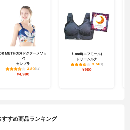
DR METHOD(ドクターメソッ
R
f-mall(エフモール)
ド)
ドリームルナ
セレブラ
3.74
(2)
3.80
(14)
¥980
¥4,980
おすすめ商品ランキング