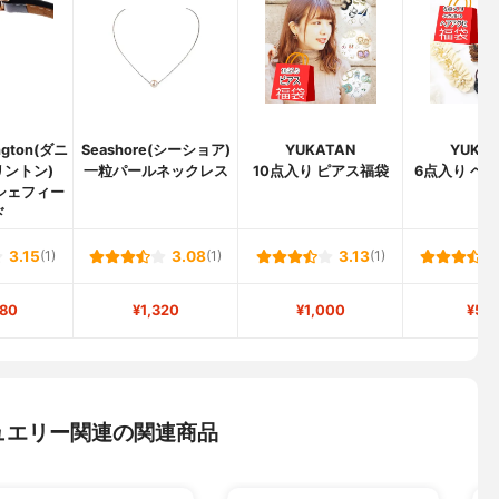
ington(ダニ
Seashore(シーショア)
YUKATAN
YUKA
リントン)
一粒パールネックレス
10点入り ピアス福袋
6点入り ヘ
シェフィー
袋
ド
3.15
(1)
3.08
(1)
3.13
(1)
480
¥1,320
¥1,000
¥50
ュエリー関連の関連商品