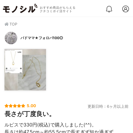
おすすめ商品がもらえる
クチコミポイ活サイト
TOP
バドママ★フォロバ100◎
5.00
更新日時：6ヶ月以上前
長さが丁度良い。
ルピスで330円(税込)で購入しました(^^)。
長さは約47.5cm～約55.5cmで長すぎず短か過ぎず。