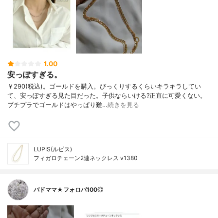
1.00
安っぽすぎる。
￥290(税込)。ゴールドを購入。びっくりするくらいキラキラしてい
て、安っぽすぎる見た目だった。子供ならいける?正直に可愛くない。
プチプラでゴールドはやっぱり難…
続きを見る
LUPIS(ルピス)
フィガロチェーン2連ネックレス v1380
バドママ★フォロバ100◎