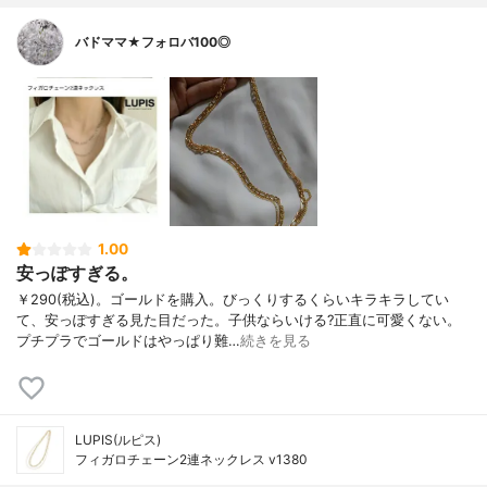
バドママ★フォロバ100◎
1.00
安っぽすぎる。
￥290(税込)。ゴールドを購入。びっくりするくらいキラキラしてい
て、安っぽすぎる見た目だった。子供ならいける?正直に可愛くない。
プチプラでゴールドはやっぱり難…
続きを見る
LUPIS(ルピス)
フィガロチェーン2連ネックレス v1380