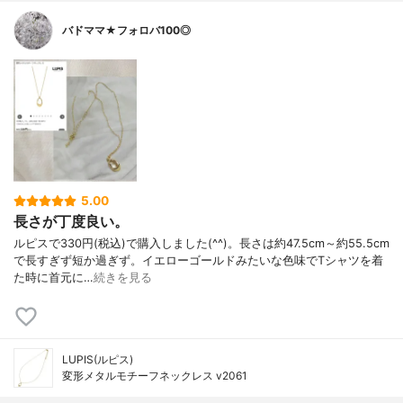
バドママ★フォロバ100◎
5.00
長さが丁度良い。
ルピスで330円(税込)で購入しました(^^)。長さは約47.5cm～約55.5cm
で長すぎず短か過ぎず。イエローゴールドみたいな色味でTシャツを着
た時に首元に…
続きを見る
LUPIS(ルピス)
変形メタルモチーフネックレス v2061