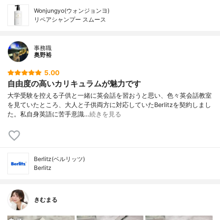
Wonjungyo(ウォンジョンヨ)
リペアシャンプー スムース
事務職
奥野裕
5.00
自由度の高いカリキュラムが魅力です
大学受験を控える子供と一緒に英会話を習おうと思い、色々英会話教室
を見ていたところ、大人と子供両方に対応していたBerlitzを契約しまし
た。私自身英語に苦手意識…
続きを見る
Berlitz(ベルリッツ)
Berlitz
きむまる