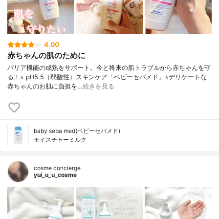
4.00
赤ちゃんの肌のために
バリア機能の成熟をサポート。今と将来の肌トラブルから赤ちゃんを守
る！⭐︎ pH5.5（弱酸性）スキンケア「ベビーセバメド」⭐︎デリケートな
赤ちゃんのお肌に負担を…
続きを見る
baby seba med(ベビーセバメド)
モイスチャーミルク
cosme concierge
yui_u_u_cosme