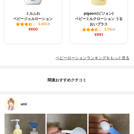
ミルふわ
pigeon(ピジョン)
ベビージェルローション
ベビーミルクローション うる
おいプラス
3.60
(2)
¥800
3.15
(4)
¥891
ベビーローションランキングをもっと見る
関連おすすめクチコミ
umi