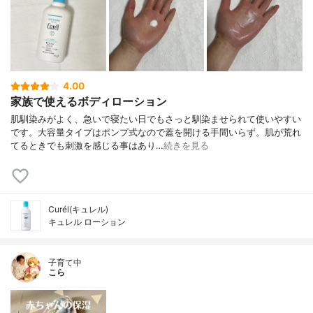
4.00
家族で使えるボディローション
肌馴染みがよく、急いで寝たい日でもさっと馴染ませられて使いやすい
です。大容量タイプはポンプ式なので蓋を開ける手間いらず。肌が荒れ
てるときでも刺激を感じる事はあり…
続きを見る
Curél(キュレル)
キュレル ローション
子育て中
こら