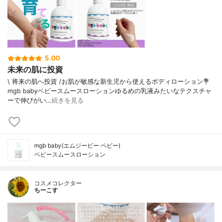
5.00
未来の肌に投資
\ 将来の肌へ投資 /⁡お肌が敏感な新生児から使えるボディローション⁡⁡💐
mgb babyベビースムースローション⁡⁡ゆるめの乳液みたいなテクスチャ
ーで伸びがい…
続きを見る
mgb baby(エムジービー ベビー)
ベビースムースローション
コスメコレクター
ちーこす