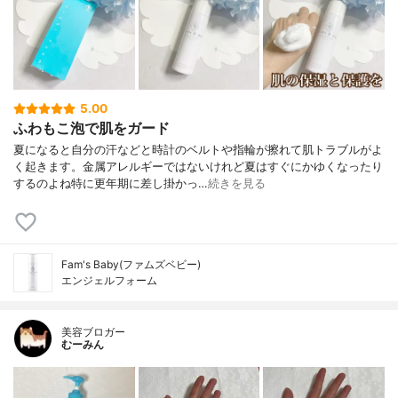
5.00
ふわもこ泡で肌をガード
夏になると自分の汗などと時計のベルトや指輪が擦れて肌トラブルがよ
く起きます。金属アレルギーではないけれど夏はすぐにかゆくなったり
するのよね特に更年期に差し掛かっ…
続きを見る
Fam's Baby(ファムズベビー)
エンジェルフォーム
美容ブロガー
むーみん