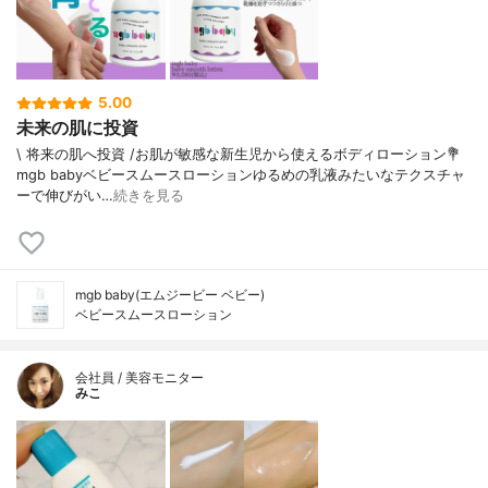
5.00
未来の肌に投資
\ 将来の肌へ投資 /⁡お肌が敏感な新生児から使えるボディローション⁡⁡💐
mgb babyベビースムースローション⁡⁡ゆるめの乳液みたいなテクスチャ
ーで伸びがい…
続きを見る
mgb baby(エムジービー ベビー)
ベビースムースローション
会社員 / 美容モニター
みこ