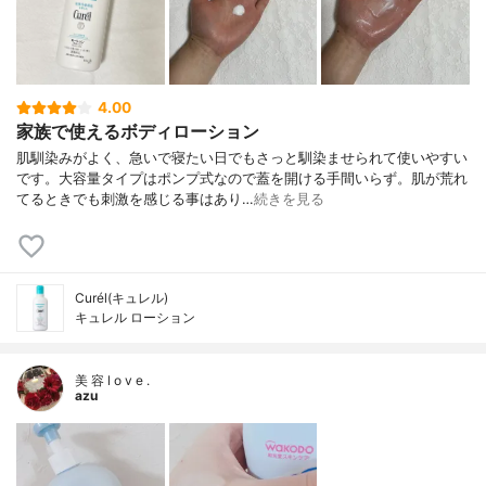
4.00
家族で使えるボディローション
肌馴染みがよく、急いで寝たい日でもさっと馴染ませられて使いやすい
です。大容量タイプはポンプ式なので蓋を開ける手間いらず。肌が荒れ
てるときでも刺激を感じる事はあり…
続きを見る
Curél(キュレル)
キュレル ローション
美 容 l o v e .
azu