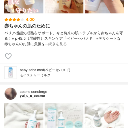
4.00
赤ちゃんの肌のために
バリア機能の成熟をサポート。今と将来の肌トラブルから赤ちゃんを守
る！⭐︎ pH5.5（弱酸性）スキンケア「ベビーセバメド」⭐︎デリケートな
赤ちゃんのお肌に負担を…
続きを見る
baby seba med(ベビーセバメド)
モイスチャーミルク
cosme concierge
yui_u_u_cosme