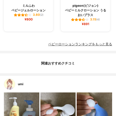
ミルふわ
pigeon(ピジョン)
ベビージェルローション
ベビーミルクローション うる
おいプラス
3.60
(2)
¥800
3.15
(4)
¥891
ベビーローションランキングをもっと見る
関連おすすめクチコミ
umi