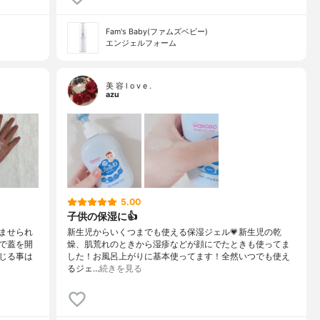
Fam's Baby(ファムズベビー)
エンジェルフォーム
美 容 l o v e .
azu
5.00
子供の保湿に👍
ませられ
新生児からいくつまでも使える保湿ジェル💗新生児の乾
で蓋を開
燥、肌荒れのときから湿疹などが顔にでたときも使ってま
じる事は
した！お風呂上がりに基本使ってます！全然いつでも使え
るジェ…
続きを見る