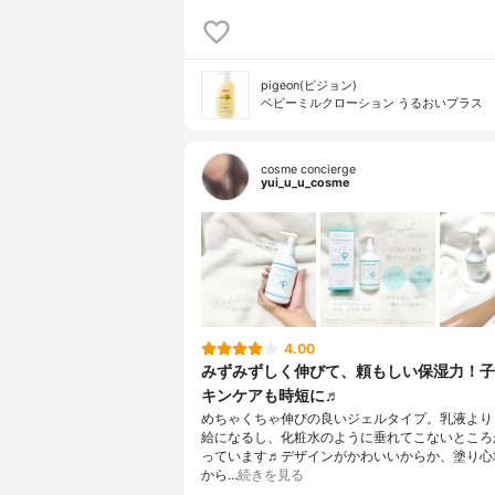
pigeon(ピジョン)
ベビーミルクローション うるおいプラス
cosme concierge
yui_u_u_cosme
4.00
みずみずしく伸びて、頼もしい保湿力！子
キンケアも時短に♬
めちゃくちゃ伸びの良いジェルタイプ。乳液より
給になるし、化粧水のように垂れてこないところ
っています♬デザインがかわいいからか、塗り心
から…
続きを見る