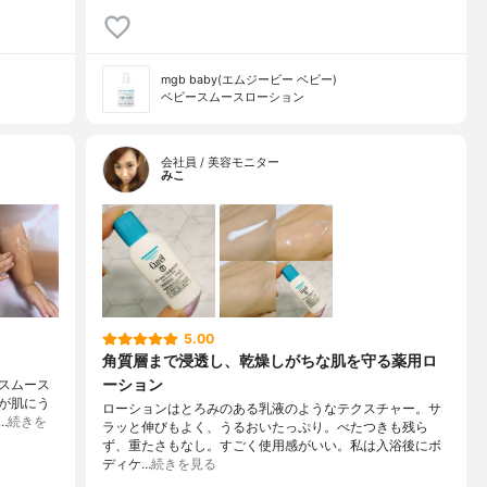
mgb baby(エムジービー ベビー)
ベビースムースローション
会社員 / 美容モニター
みこ
5.00
角質層まで浸透し、乾燥しがちな肌を守る薬用ロ
ーション
ースムース
が肌にう
ローションはとろみのある乳液のようなテクスチャー。サ
…
続きを
ラッと伸びもよく、うるおいたっぷり。べたつきも残ら
ず、重たさもなし。すごく使用感がいい。私は入浴後にボ
ディケ…
続きを見る