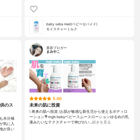
baby seba med(ベビーセバメド)
モイスチャーミルク
美容ブロガー
まみやこ
5.00
供のス
未来の肌に投資
\ 将来の肌へ投資 /⁡お肌が敏感な新生児から使えるボディロ
ーション⁡⁡💐mgb babyベビースムースローション⁡⁡ゆるめの乳
も水分補
液みたいなテクスチャーで伸びがい…
続きを見る
が気に入
地が良い