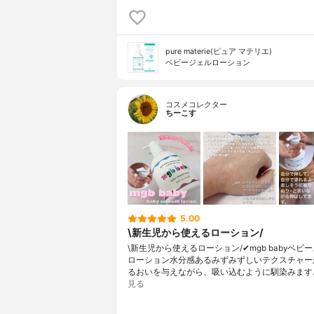
pure materie(ピュア マテリエ)
ベビージェルローション
コスメコレクター
ちーこす
5.00
\新生児から使えるローション/
\新生児から使えるローション/✔︎mgb babyベビ
ローション水分感あるみずみずしいテクスチャー
るおいを与えながら、吸い込むように馴染みます
見る