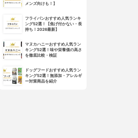
メンズ向けも！】
フライパンおすすめ人気ランキ
ング52選！【焦げ付かない・長
4位
5位
持ち！2026最新】
マヌカハニーおすすめ人気ラン
キング52選！味や栄養価の高さ
を徹底比較・検証
ドッグフードおすすめ人気ラン
キング52選！無添加・アレルギ
ー対策商品を紹介
MADONNA(マドンナ)
赤ちゃん本舗
ベビーローションマドンナ
赤ちゃんしっとり ベビーロー
ション
3.15
(2)
¥1,100
3.15
(2)
¥602