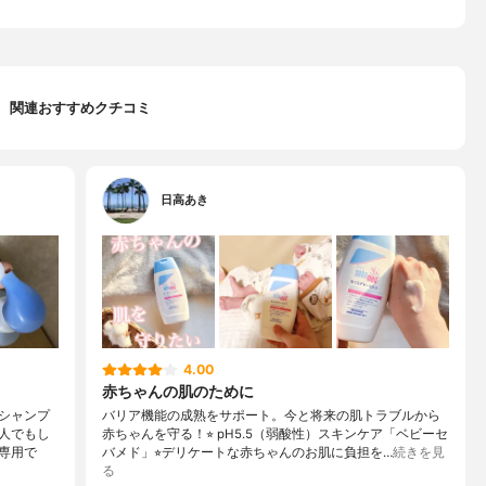
関連おすすめクチコミ
日高あき
4.00
赤ちゃんの肌のために
シャンプ
バリア機能の成熟をサポート。今と将来の肌トラブルから
人でもし
赤ちゃんを守る！⭐︎ pH5.5（弱酸性）スキンケア「ベビーセ
専用で
バメド」⭐︎デリケートな赤ちゃんのお肌に負担を…
続きを見
る