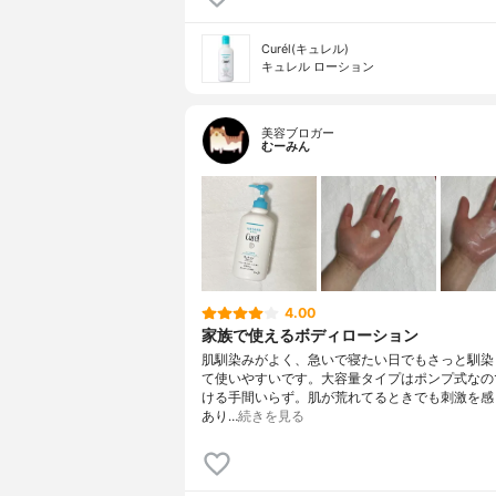
Curél(キュレル)
キュレル ローション
美容ブロガー
むーみん
4.00
家族で使えるボディローション
肌馴染みがよく、急いで寝たい日でもさっと馴染
て使いやすいです。大容量タイプはポンプ式なの
ける手間いらず。肌が荒れてるときでも刺激を感
あり…
続きを見る