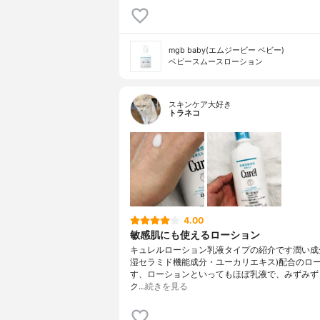
mgb baby(エムジービー ベビー)
ベビースムースローション
スキンケア大好き
トラネコ
4.00
敏感肌にも使えるローション
キュレルローション乳液タイプの紹介です潤い成
湿セラミド機能成分・ユーカリエキス)配合のロ
す、ローションといってもほぼ乳液で、みずみず
ク…
続きを見る