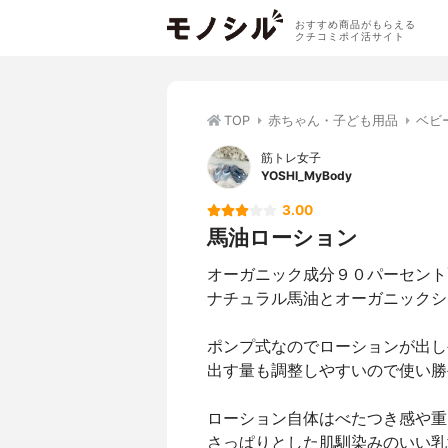
おすすめ商品がもらえる
クチコミポイ活サイト
TOP
赤ちゃん・子ども用品
ベビ
筋トレ女子
YOSHI_MyBody
3.00
馬油ローション
オーガニック成分９０パーセント
ナチュラル馬油とオーガニックシ
ポンプ式なのでローションが出し
出す量も調整しやすいので使い勝
ローション自体はべたつき感や重
さっぱりとした肌馴染みのいい乳