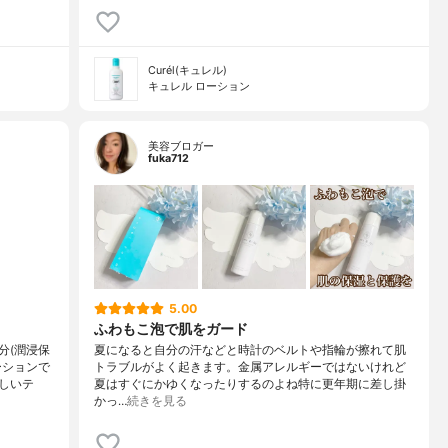
Curél(キュレル)
キュレル ローション
美容ブロガー
fuka712
5.00
ふわもこ泡で肌をガード
分(潤浸保
夏になると自分の汗などと時計のベルトや指輪が擦れて肌
ーションで
トラブルがよく起きます。金属アレルギーではないけれど
しいテ
夏はすぐにかゆくなったりするのよね特に更年期に差し掛
かっ…
続きを見る