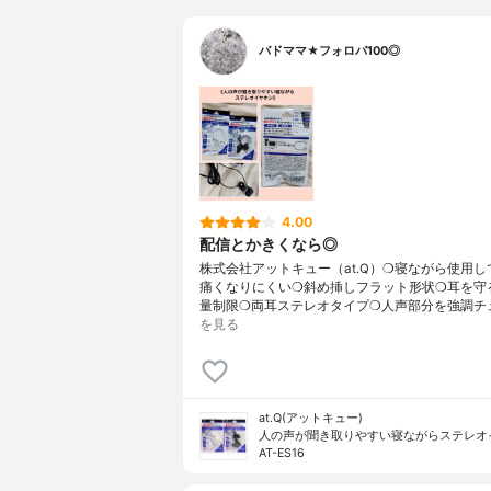
バドママ★フォロバ100◎
4.00
配信とかきくなら◎
株式会社アットキュー（at.Q）❍寝ながら使用し
痛くなりにくい❍斜め挿しフラット形状❍耳を守る
量制限❍両耳ステレオタイプ❍人声部分を強調チ
を見る
at.Q(アットキュー)
人の声が聞き取りやすい寝ながらステレオ
AT-ES16