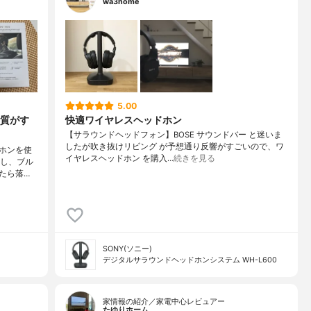
wa3home
5.00
質がす
快適ワイヤレスヘッドホン
【サラウンドヘッドフォン】BOSE サウンドバー と迷いま
したが吹き抜けリビング が予想通り反響がすごいので、ワ
ホンを使
イヤレスヘッドホン を購入…
続きを見る
いし、ブル
たら落…
SONY(ソニー)
デジタルサラウンドヘッドホンシステム WH-L600
家情報の紹介／家電中心レビュアー
たゆりホーム