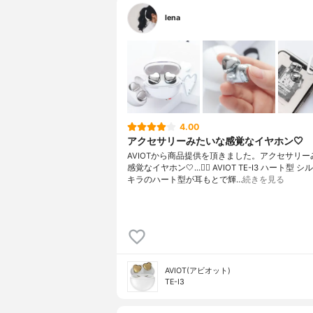
lena
4.00
アクセサリーみたいな感覚なイヤホン🤍
AVIOTから商品提供を頂きました。アクセサリー
感覚なイヤホン🤍...👉🏻 AVIOT TE-I3 ハート型 
キラのハート型が耳もとで輝…
続きを見る
AVIOT(アビオット)
TE-I3