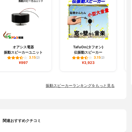
オアシス電器
TafuOn(タフオン)
振動スピーカーユニット
伝振動スピーカー
3.15
3.15
(2)
(2)
¥997
¥3,923
振動スピーカーランキングをもっと見る
関連おすすめクチコミ