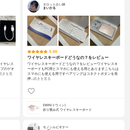
タロット占い師
まいかる
5.00
ワイヤレスキーボードどうなの？をレビュー
ワイヤレス
ワイヤレスキーボードどうなの？をレビューワイヤレスキ
ップのゲオ
ーボードもPC用とスマホにも使える用とありますこちらは
続きを見
スマホにも使える用ですペアリングはコネクトボタンを長
押…
続きを見る
EWIN(イウィン)
折り畳み式 ワイヤレスキーボード
モノシルビギナー