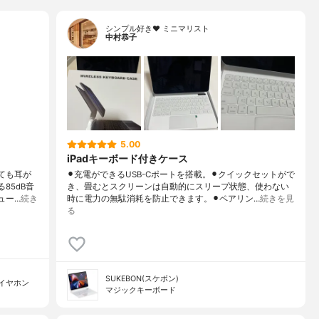
シンプル好き❤︎ ミニマリスト
中村恭子
5.00
iPadキーボード付きケース
ても耳が
⚫︎充電ができるUSB-Cポートを搭載。⚫︎クイックセットがで
85dB音
き、畳むとスクリーンは自動的にスリープ状態、使わない
ュー…
続き
時に電力の無駄消耗を防止できます。⚫︎ペアリン…
続きを見
る
SUKEBON(スケボン)
イヤホン
マジックキーボード