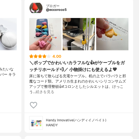
ブロガー
@eccoroco5
4.00
＼ポップでかわいいカラフルな👍がケーブルをガ
ッチリホールド💨／ 小物掛けにも使えるよ💙
みたいな
シルバー キラ
床に落ちて散らばる充電ケーブル。机の上でバラバラと邪
魔なコード類。アメリカ生まれのかわいいシリコンサムズ
アップで整理整頓👍❗️コロンとしたシルエットは、けっこ
う…
続きを見る
Handy Innovative(ハンディイノベイト)
HANDY