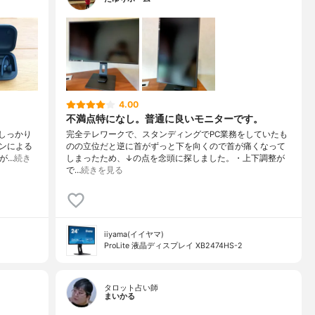
4.00
不満点特になし。普通に良いモニターです。
しっかり
完全テレワークで、スタンディングでPC業務をしていたも
ンによる
のの立位だと逆に首がずっと下を向くので首が痛くなって
が…
続き
しまったため、↓の点を念頭に探しました。・上下調整が
で…
続きを見る
iiyama(イイヤマ)
ProLite 液晶ディスプレイ XB2474HS-2
タロット占い師
まいかる