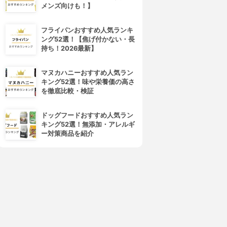
メンズ向けも！】
フライパンおすすめ人気ランキ
ング52選！【焦げ付かない・長
持ち！2026最新】
マヌカハニーおすすめ人気ラン
boco(ボコ)
FunSounds(ファンサウンズ)
キング52選！味や栄養価の高さ
docodemo SPEAKER SP-1
HeartShaker
を徹底比較・検証
3.15
3.15
(2)
(2)
¥17,580
¥14,080
ドッグフードおすすめ人気ラン
キング52選！無添加・アレルギ
ー対策商品を紹介