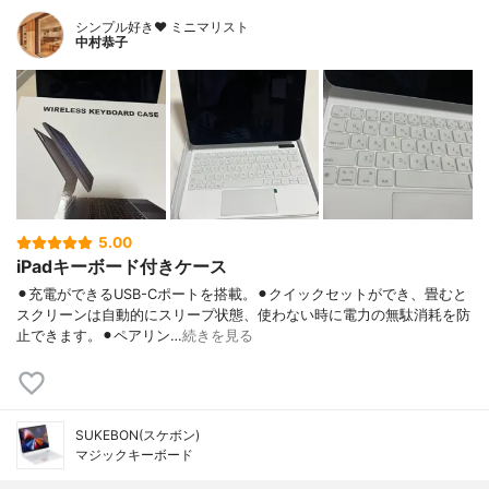
シンプル好き❤︎ ミニマリスト
中村恭子
5.00
iPadキーボード付きケース
⚫︎充電ができるUSB-Cポートを搭載。⚫︎クイックセットができ、畳むと
スクリーンは自動的にスリープ状態、使わない時に電力の無駄消耗を防
止できます。⚫︎ペアリン…
続きを見る
SUKEBON(スケボン)
マジックキーボード