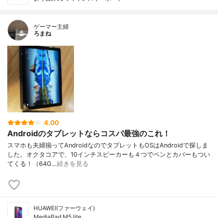
ゲーマー主婦
ろまね
4.00
Androidのタブレットならコスパ最強のこれ！
スマホも夫婦揃ってAndroidなのでタブレットもOSはAndroidで探しま
した。オクタコアで、10インチスピーカーも４つでペンとカバーもつい
てくる！（64G…
続きを見る
HUAWEI(ファーウェイ)
MediaPad M5 lite