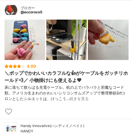
ブロガー
@eccoroco5
4.00
＼ポップでかわいいカラフルな👍がケーブルをガッチリホ
ールド💨／ 小物掛けにも使えるよ💙
床に落ちて散らばる充電ケーブル。机の上でバラバラと邪魔なコード
類。アメリカ生まれのかわいいシリコンサムズアップで整理整頓👍❗️コ
ロンとしたシルエットは、けっこう…
続きを見る
Handy Innovative(ハンディイノベイト)
HANDY