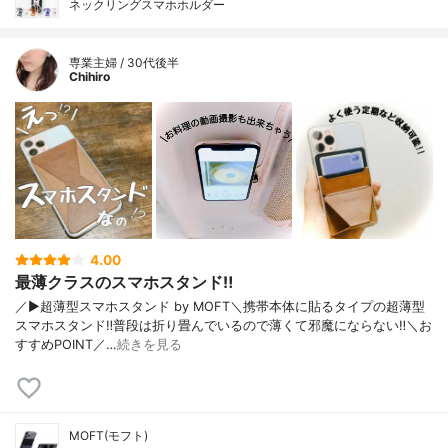
ネックリングスマホホルダー
専業主婦 / 30代後半
Chihiro
4.00
最薄クラスのスマホスタンド‼︎
／▶︎超薄型スマホスタンド by MOFT＼携帯本体に貼るタイプの超薄型
スマホスタンド‼︎普段は折り畳んでいるので薄くて邪魔にならない‼︎＼お
すすめPOINT／…
続きを見る
MOFT(モフト)