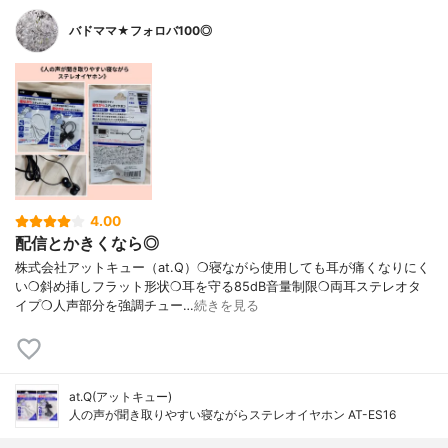
バドママ★フォロバ100◎
4.00
配信とかきくなら◎
株式会社アットキュー（at.Q）❍寝ながら使用しても耳が痛くなりにく
い❍斜め挿しフラット形状❍耳を守る85dB音量制限❍両耳ステレオタ
イプ❍人声部分を強調チュー…
続きを見る
at.Q(アットキュー)
人の声が聞き取りやすい寝ながらステレオイヤホン AT-ES16