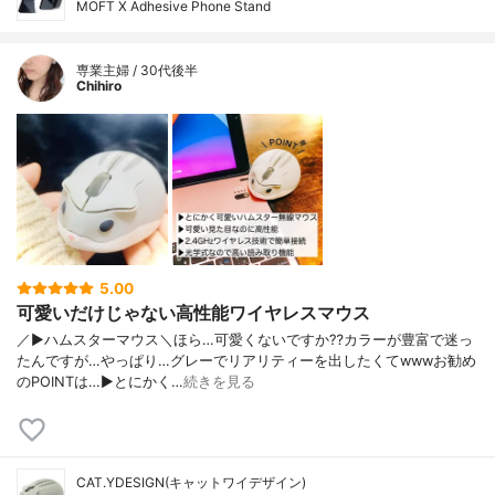
MOFT X Adhesive Phone Stand
専業主婦 / 30代後半
Chihiro
5.00
可愛いだけじゃない高性能ワイヤレスマウス
／▶︎ハムスターマウス＼ほら…可愛くないですか⁇カラーが豊富で迷っ
たんですが…やっぱり…グレーでリアリティーを出したくてwwwお勧め
のPOINTは…▶︎とにかく…
続きを見る
CAT.YDESIGN(キャットワイデザイン)