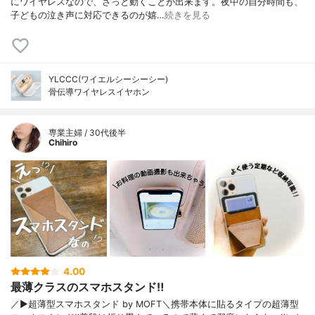
にワイヤレスなので、さっと動くことが出来ます。夜中の自分時間も、
子どもの泣き声に対応できるのが嬉…
続きを見る
YLCCC(ワイエルシーシーシー)
骨伝導ワイヤレスイヤホン
専業主婦 / 30代後半
Chihiro
4.00
最薄クラスのスマホスタンド‼︎
／▶︎超薄型スマホスタンド by MOFT＼携帯本体に貼るタイプの超薄型