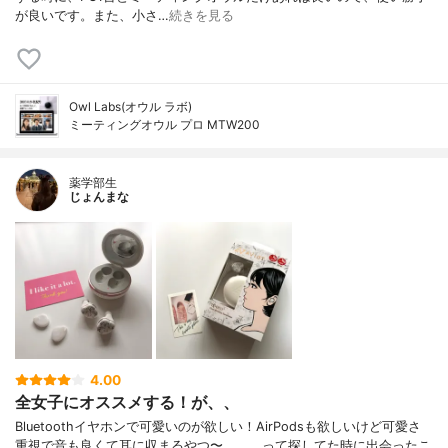
が良いです。また、小さ…
続きを見る
Owl Labs(オウル ラボ)
ミーティングオウル プロ MTW200
薬学部生
じょんまな
4.00
全女子にオススメする！が、、
Bluetoothイヤホンで可愛いのが欲しい！AirPodsも欲しいけど可愛さ
重視で音も良くて耳に収まるやつ〜、、、って探してた時に出会ったこ