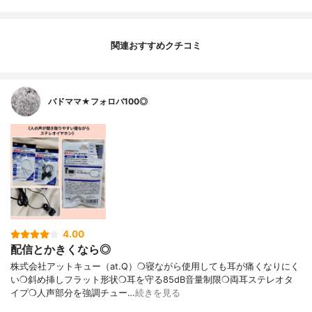
関連おすすめクチコミ
バドママ★フォロバ100◎
4.00
配信とかきくなら◎
株式会社アットキュー（at.Q）❍寝ながら使用しても耳が痛くなりにく
い❍斜め挿しフラット形状❍耳を守る85dB音量制限❍両耳ステレオタ
イプ❍人声部分を強調チュー…
続きを見る