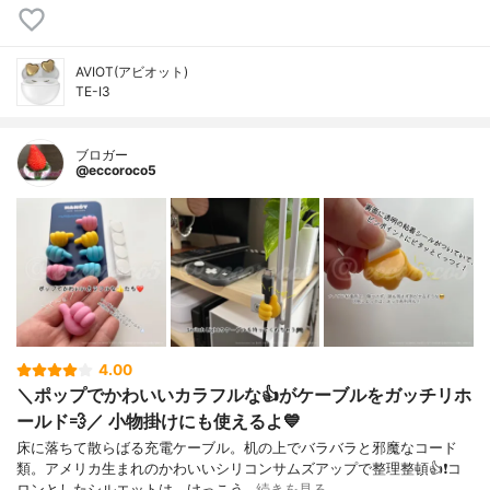
AVIOT(アビオット)
TE-I3
ブロガー
@eccoroco5
4.00
＼ポップでかわいいカラフルな👍がケーブルをガッチリホ
ールド💨／ 小物掛けにも使えるよ💙
床に落ちて散らばる充電ケーブル。机の上でバラバラと邪魔なコード
類。アメリカ生まれのかわいいシリコンサムズアップで整理整頓👍❗️コ
ロンとしたシルエットは、けっこう…
続きを見る