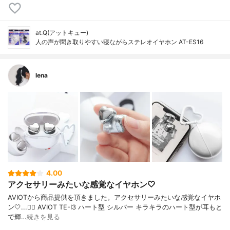
at.Q(アットキュー)
人の声が聞き取りやすい寝ながらステレオイヤホン AT-ES16
lena
4.00
アクセサリーみたいな感覚なイヤホン🤍
AVIOTから商品提供を頂きました。アクセサリーみたいな感覚なイヤホ
ン🤍...👉🏻 AVIOT TE-I3 ハート型 シルバー キラキラのハート型が耳もと
で輝…
続きを見る