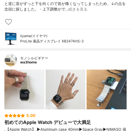
と逆に首がずっと下を向くので首が痛くなってしまったため、↓の点を
念頭に探しました。・上下調整がで…
続きを見る
iiyama(イイヤマ)
ProLite 液晶ディスプレイ XB2474HS-2
モノシルビギナー
wa3home
5.00
初めてのApple Watch デビューで大満足
.【Apple Watch】.▶︎Aluminum case 40mm▶︎Space Gray▶︎NIMASO 保