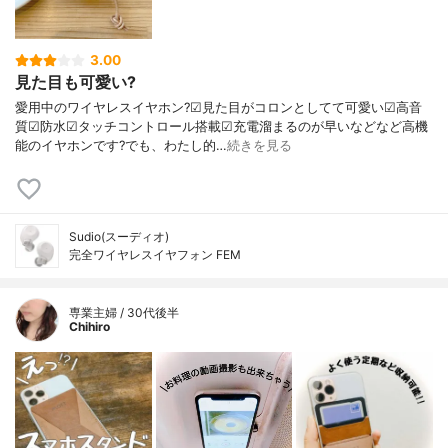
3.00
見た目も可愛い?
愛用中のワイヤレスイヤホン?☑見た目がコロンとしてて可愛い☑高音
質☑防水☑タッチコントロール搭載☑充電溜まるのが早いなどなど高機
能のイヤホンです?でも、わたし的…
続きを見る
Sudio(スーディオ)
完全ワイヤレスイヤフォン FEM
専業主婦 / 30代後半
Chihiro