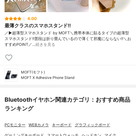
4.00
最薄クラスのスマホスタンド‼︎
／▶︎超薄型スマホスタンド by MOFT＼携帯本体に貼るタイプの超薄型
スマホスタンド‼︎普段は折り畳んでいるので薄くて邪魔にならない‼︎＼お
すすめPOINT／…
続きを見る
MOFT(モフト)
MOFT X Adhesive Phone Stand
Bluetoothイヤホン関連カテゴリ：おすすめ商品
ランキング
PCモニター
WEBカメラ
キーボード
グラフィックボード
ゲーミングキーボード
スマートウォッチ
ヘッドホン
マイク