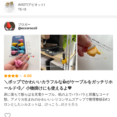
AVIOT(アビオット)
TE-I3
ブロガー
@eccoroco5
4.00
＼ポップでかわいいカラフルな👍がケーブルをガッチリホ
ールド💨／ 小物掛けにも使えるよ💙
床に落ちて散らばる充電ケーブル。机の上でバラバラと邪魔なコード
類。アメリカ生まれのかわいいシリコンサムズアップで整理整頓👍❗️コ
ロンとしたシルエットは、けっこう…
続きを見る