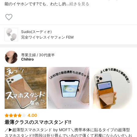
能のイヤホンです?でも、わたし的…
続きを見る
Sudio(スーディオ)
完全ワイヤレスイヤフォン FEM
専業主婦 / 30代後半
Chihiro
4.00
最薄クラスのスマホスタンド‼︎
／▶︎超薄型スマホスタンド by MOFT＼携帯本体に貼るタイプの超薄型
スマホスタンド‼︎普段は折り畳んでいるので薄くて邪魔にならない‼︎＼お