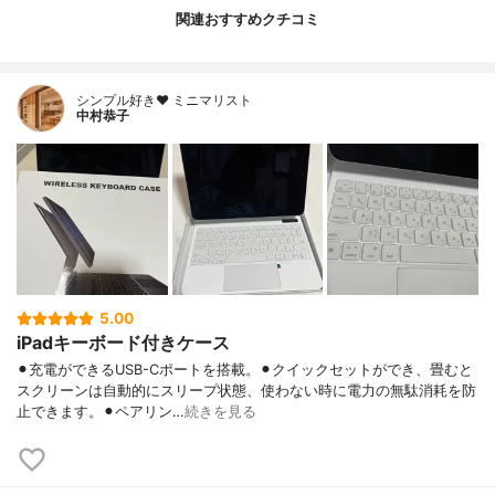
関連おすすめクチコミ
シンプル好き❤︎ ミニマリスト
中村恭子
5.00
iPadキーボード付きケース
⚫︎充電ができるUSB-Cポートを搭載。⚫︎クイックセットができ、畳むと
スクリーンは自動的にスリープ状態、使わない時に電力の無駄消耗を防
止できます。⚫︎ペアリン…
続きを見る