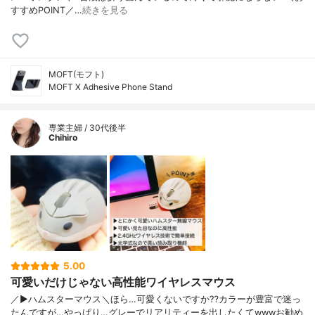
すすめPOINT／…
続きを見る
MOFT(モフト)
MOFT X Adhesive Phone Stand
専業主婦 / 30代後半
Chihiro
5.00
可愛いだけじゃない高性能ワイヤレスマウス
／▶︎ハムスターマウス＼ほら…可愛くないですか⁇カラーが豊富で迷っ
たんですが…やっぱり…グレーでリアリティーを出したくてwwwお勧め