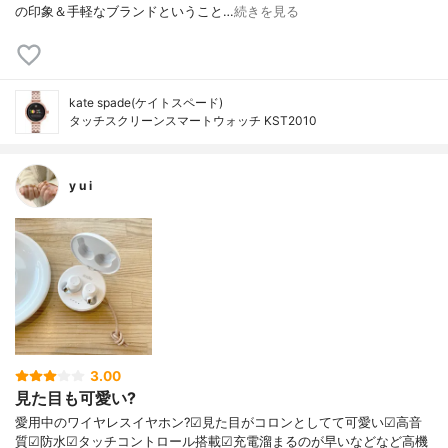
の印象＆手軽なブランドということ…
続きを見る
kate spade(ケイトスペード)
タッチスクリーンスマートウォッチ KST2010
y u i
3.00
見た目も可愛い?
愛用中のワイヤレスイヤホン?☑見た目がコロンとしてて可愛い☑高音
質☑防水☑タッチコントロール搭載☑充電溜まるのが早いなどなど高機