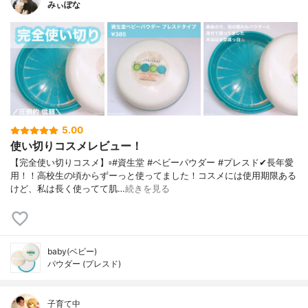
みぃぽな
5.00
使い切りコスメレビュー！
【完全使い切りコスメ】▫️#資生堂 #ベビーパウダー #プレスド✔長年愛
用！！高校生の頃からずーっと使ってました！コスメには使用期限ある
けど、私は長く使ってて肌…
続きを見る
baby(ベビー)
パウダー (プレスド)
子育て中