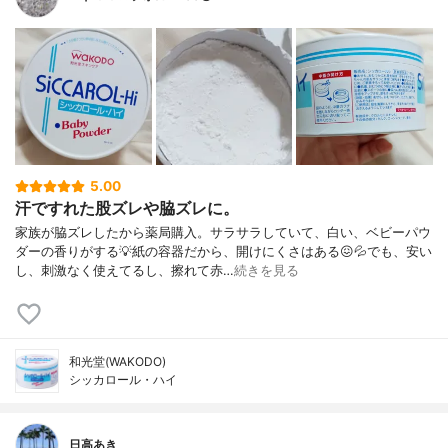
5.00
汗ですれた股ズレや脇ズレに。
家族が脇ズレしたから薬局購入。サラサラしていて、白い、ベビーパウ
ダーの香りがする💡紙の容器だから、開けにくさはある😖💦でも、安い
し、刺激なく使えてるし、擦れて赤…
続きを見る
和光堂(WAKODO)
シッカロール・ハイ
日高あき