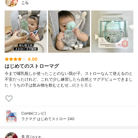
こら
4.00
はじめてのストローマグ
今まで哺乳瓶しか使ったことのない我が子。ストローなんて使えるのと
不安だったけれど、これで少し練習したら自然とマグデビューできまし
た！うちの子は飲み物を飲むとむせ…
続きを見る
Combi(コンビ)
ラクマグ はじめてストロー 240
美 容 l o v e .