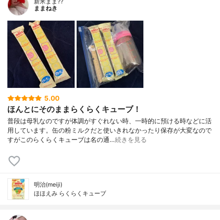
新米まま??
ままねき
5.00
ほんとにそのままらくらくキューブ！
普段は母乳なのですが体調がすぐれない時、一時的に預ける時などに活
用しています。缶の粉ミルクだと使いきれなかったり保存が大変なので
すがこのらくらくキューブは名の通…
続きを見る
明治(meiji)
ほほえみ らくらくキューブ