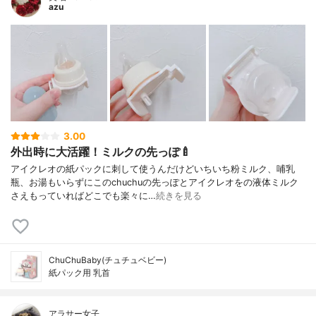
azu
3.00
外出時に大活躍！ミルクの先っぽ🍼
アイクレオの紙パックに刺して使うんだけどいちいち粉ミルク、哺乳
瓶、お湯もいらずにこのchuchuの先っぽとアイクレオをの液体ミルク
さえもっていればどこでも楽々に…
続きを見る
ChuChuBaby(チュチュベビー)
紙パック用 乳首
アラサー女子