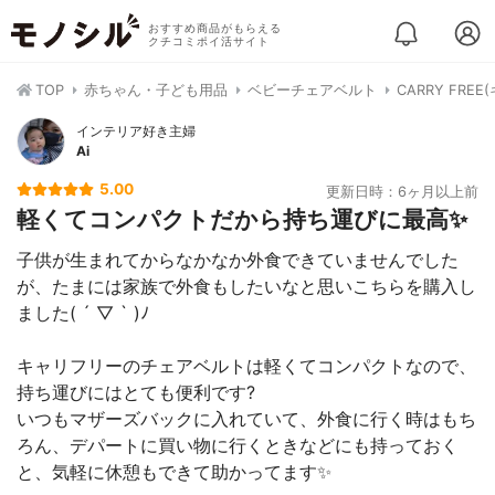
おすすめ商品がもらえる
クチコミポイ活サイト
TOP
赤ちゃん・子ども用品
ベビーチェアベルト
CARRY FRE
インテリア好き主婦
Ai
5.00
更新日時：6ヶ月以上前
軽くてコンパクトだから持ち運びに最高✨
子供が生まれてからなかなか外食できていませんでした
が、たまには家族で外食もしたいなと思いこちらを購入し
ました( ´ ▽ ` )ﾉ
キャリフリーのチェアベルトは軽くてコンパクトなので、
持ち運びにはとても便利です?
いつもマザーズバックに入れていて、外食に行く時はもち
ろん、デパートに買い物に行くときなどにも持っておく
と、気軽に休憩もできて助かってます✨