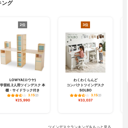
キング
2位
3位
LOWYA(ロウヤ)
わくわくらんど
M
学習机 2人用ツインデスク 本
コンパクトツインデスク
棚・サイドラック付き
SOLBO
3.15
3.15
(2)
(2)
¥25,990
¥33,037
ツインデスクランキングをもっと見る