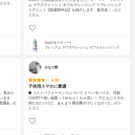
クスチ…
ム マウスウォッシュ ダブルクレンジング リフレッシュク
リアミント【医薬部外品】を紹介します。販売名：…
続き
を見る
Ora2(オーラツー)
プレミアム マウスウォッシュ ダブルクレンジング
かなで餅
4.00
子供用スマホに最適
ト、私みた
■ コストパフォーマンスについて トーンモバイル、月額
います。
1,100円で使い放題ってめちゃくちゃ安い！ 子どもにスマホ
普通あ…
続
持たせたいけど、あんまり通信費かけたくなかった…
続き
を見る