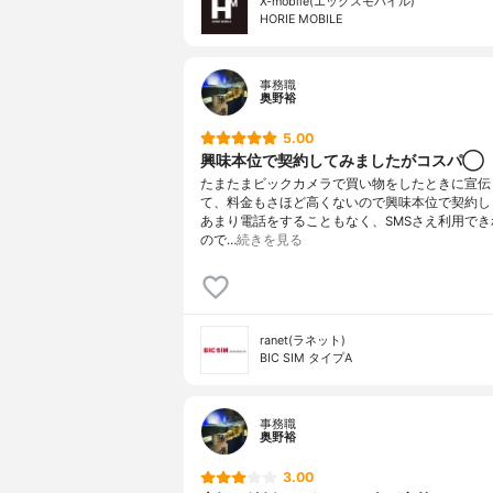
X-mobile(エックスモバイル)
HORIE MOBILE
事務職
奥野裕
5.00
興味本位で契約してみましたがコスパ◯
たまたまビックカメラで買い物をしたときに宣伝
て、料金もさほど高くないので興味本位で契約し
あまり電話をすることもなく、SMSさえ利用でき
ので…
続きを見る
ranet(ラネット)
BIC SIM タイプA
事務職
奥野裕
3.00