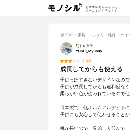
おすすめ商品がもらえる
クチコミポイ活サイト
TOP
家具・インテリア雑貨
ツイ
筋トレ女子
YOSHI_MyBody
3.00
成長してからも使える
子供っぽすぎないデザインなので
子供が成長してからも違和感なく
柔らかい色が使われているので他
日本製で、低ホルムアルデヒドに
子供にも安心して使わせることが
机が長いので、兄弟二人並んで、