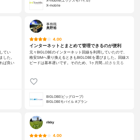
X-mobile(エックスモバイル)
X-mobile
事務職
奥野裕
4.00
インターネットとまとめて管理できるのが便利
してい
元々BIGLOBEのインターネット回線を利用していたので、
ました。
格安SIMへ乗り換えるときもBIGLOBEを選びました。回線ス
れば良い
ピードは基本遅いです。そのため、1ヶ月間…
続きを見る
BIGLOBE(ビッグローブ)
BIGLOBEモバイル Aプラン
rikky
4.00