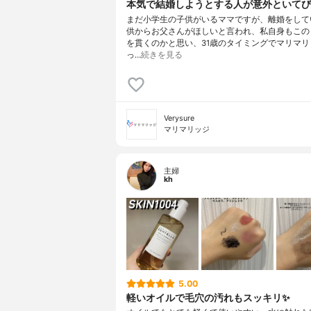
本気で結婚しようとする人が意外といてび
まだ小学生の子供がいるママですが、離婚をして
供からお父さんがほしいと言われ、私自身もこの
を貫くのかと思い、31歳のタイミングでマリマリ
っ…
続きを見る
Verysure
マリマリッジ
主婦
kh
5.00
軽いオイルで毛穴の汚れもスッキリ✨