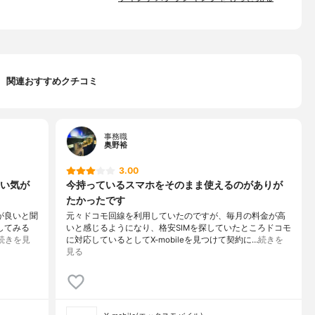
関連おすすめクチコミ
事務職
奥野裕
3.00
い気が
今持っているスマホをそのまま使えるのがありが
たかったです
が良いと聞
元々ドコモ回線を利用していたのですが、毎月の料金が高
約してみる
いと感じるようになり、格安SIMを探していたところドコモ
続きを見
に対応しているとしてX-mobileを見つけて契約に…
続きを
見る