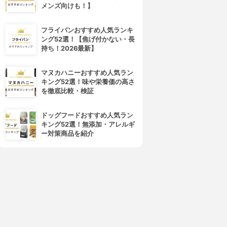
メンズ向けも！】
フライパンおすすめ人気ランキ
ング52選！【焦げ付かない・長
4位
5位
持ち！2026最新】
マヌカハニーおすすめ人気ラン
キング52選！味や栄養価の高さ
を徹底比較・検証
ドッグフードおすすめ人気ラン
キング52選！無添加・アレルギ
ー対策商品を紹介
noconocoキッチン(ノコノコ
ODERN DECO(モダンデコ)
キッチン)
学習ツインデスク 8点セット
Peanuts シンプル ツインデス
3.15
(2)
ク MC-SL022SET
¥34,499
3.15
(2)
¥18,480