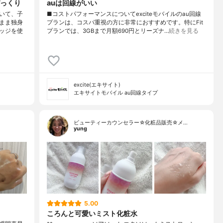
っくり
auは回線がいい
いて、子
■コストパフォーマンスについてexciteモバイルのau回線
まま独身
プランは、コスパ重視の方に非常におすすめです。特にFit
ッジを使
プランでは、3GBまで月額690円とリーズナ…
続きを見る
excite(エキサイト)
エキサイトモバイル au回線タイプ
ビューティーカウンセラー☆化粧品販売☆メ…
yung
5.00
ころんと可愛いミスト化粧水