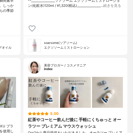
瞬間素早
**⁡________________⁡ソアソーム ⁡エクソソームミストローショ
。しっか
ン(化粧水)120ml / ¥1,320(税込)________________…
続きを見る
らの季節
soarsome(ソアソーム)
グオイル
エクソソームミストローション
美容ブロガー / コスメマニア
index
5.00
紅茶やコーヒー飲んだ後に 手軽にくちゅっと オー
ラツー プレミアム マウスウォッシュ
KU ブラ
を使用し
Ora2から商品提供をいただきました。オーラツー プレミア