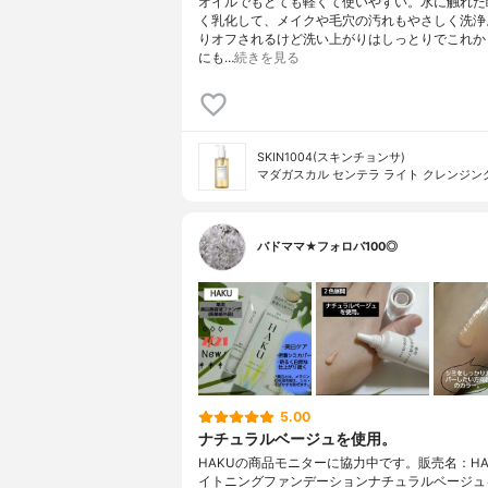
オイルでもとても軽くて使いやすい。水に触れた
く乳化して、メイクや毛穴の汚れもやさしく洗浄
りオフされるけど洗い上がりはしっとりでこれか
にも…
続きを見る
SKIN1004(スキンチョンサ)
マダガスカル センテラ ライト クレンジン
バドママ★フォロバ100◎
5.00
ナチュラルベージュを使用。
HAKUの商品モニターに協力中です。販売名：HA
イトニングファンデーションナチュラルベージュ