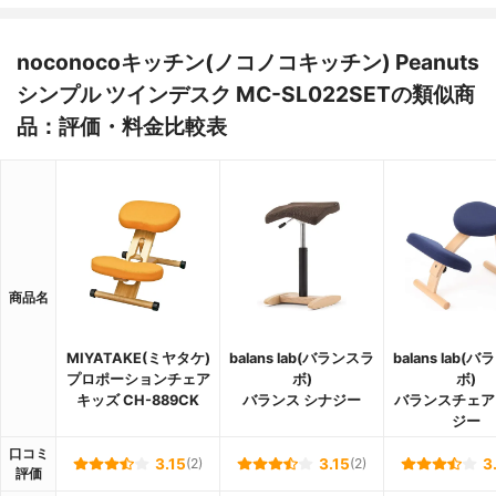
noconocoキッチン(ノコノコキッチン) Peanuts
シンプル ツインデスク MC-SL022SETの類似商
品：評価・料金比較表
商品名
MIYATAKE(ミヤタケ)
balans lab(バランスラ
balans lab(
プロポーションチェア
ボ)
ボ)
キッズ CH-889CK
バランス シナジー
バランスチェア
ジー
口コミ
3.15
(2)
3.15
(2)
3
評価