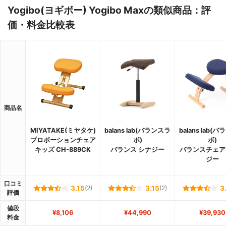
Yogibo(ヨギボー) Yogibo Maxの類似商品：評
価・料金比較表
商品名
MIYATAKE(ミヤタケ)
balans lab(バランスラ
balans lab(
プロポーションチェア
ボ)
ボ)
キッズ CH-889CK
バランス シナジー
バランスチェア
ジー
口コミ
3.15
(2)
3.15
(2)
3
評価
値段
¥8,106
¥44,990
¥39,930
料金