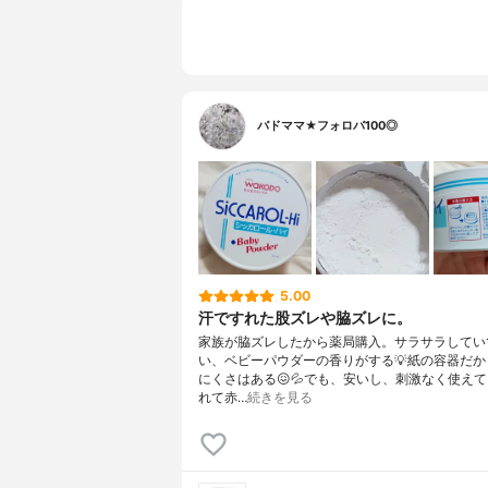
バドママ★フォロバ100◎
5.00
汗ですれた股ズレや脇ズレに。
家族が脇ズレしたから薬局購入。サラサラしてい
い、ベビーパウダーの香りがする💡紙の容器だか
にくさはある😖💦でも、安いし、刺激なく使え
れて赤…
続きを見る