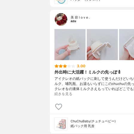
美 容 l o v e .
azu
3.00
外出時に大活躍！ミルクの先っぽ🍼
アイクレオの紙パックに刺して使うんだけどいち
ルク、哺乳瓶、お湯もいらずにこのchuchuの先
クレオをの液体ミルクさえもっていればどこでも
続きを見る
ChuChuBaby(チュチュベビー)
紙パック用 乳首