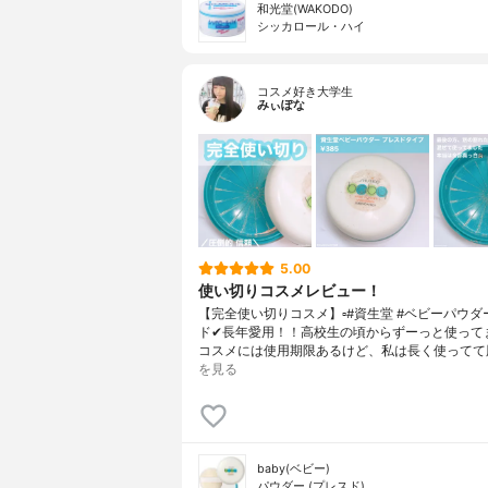
和光堂(WAKODO)
シッカロール・ハイ
コスメ好き大学生
みぃぽな
5.00
使い切りコスメレビュー！
【完全使い切りコスメ】▫️#資生堂 #ベビーパウダ
ド✔長年愛用！！高校生の頃からずーっと使って
コスメには使用期限あるけど、私は長く使ってて
を見る
baby(ベビー)
パウダー (プレスド)