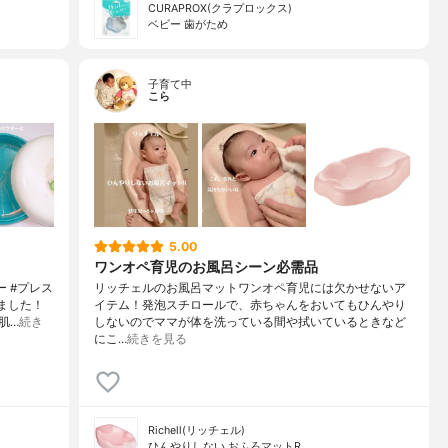
CURAPROX(クラプロックス)
ベビー 歯がため
子育て中
こら
5.00
ワンオペ育児のお風呂シーン必需品
ー #プレス
リッチェルのお風呂マットワンオペ育児には欠かせないア
ました！
イテム！発泡スチロールで、赤ちゃんをおいてもひんやり
肌…
続き
しないのでママが体を洗っている間や拭いているときなど
にこ…
続きを見る
Richell(リッチェル)
ひんやりしない おふろマットR