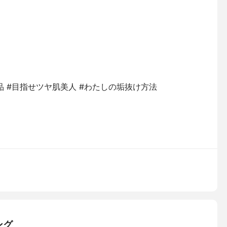
品 #目指せツヤ肌美人 #わたしの垢抜け方法
ング