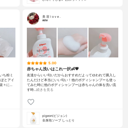
美 容 l o v e .
azu
5.00
赤ちゃん洗いはこれ一択👶💗
いち粉ミ
友達からいい匂いだからおすすめだよってゆわれて購入し
っぽとアイ
たんだけど本当にいい匂い！他のボディシャンプーも使っ
楽々に…
てみた時に他のボディシャンプーは赤ちゃんの体を洗い流
す時…
続きを見る
pigeon(ピジョン)
全身泡ソープ しっとり