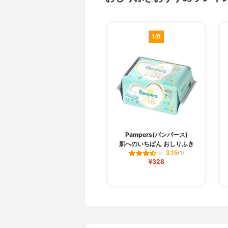
1位
Pampers(パンパース)
肌へのいちばん おしりふき
3.15
(1)
¥328