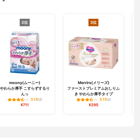
2位
3位
moony(ムーニー)
Merrirs(メリーズ)
やわらか厚手 こすらずするり
ファーストプレミアムおしりふ
んっ
き やわらか厚手タイプ
3.15
3.15
(2)
(2)
¥711
¥295