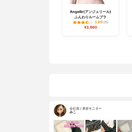
Angellir(アンジェリール)
ふんわりルームブラ
3.89
(25)
¥3,960
会社員 / 美容モニター
みこ