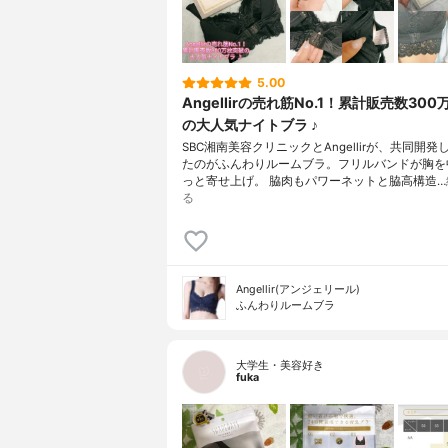
5.00
Angellirの売れ筋No.1！累計販売数30
の大人気ナイトブラ ♪
SBC湘南美容クリニックとAngellirが、共同開
たのがふんわりルームブラ。フリルバンドが胸を
っと寄せ上げ。 脇⾁もパワーネットと脇⾼構造…
る
Angellir(アンジェリール)
ふんわりルームブラ
大学生・美容好き
fuka