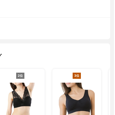
グ
2位
3位