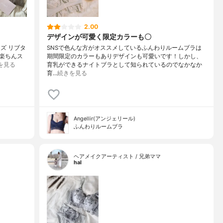
2.00
デザインが可愛く限定カラーも〇
ラズ リブタ
SNSで色んな方がオススメしているふんわりルームブラは
楽ちんス
期間限定のカラーもありデザインも可愛いです！しかし、
を見る
育乳ができるナイトブラとして知られているのでなかなか
育…
続きを見る
Angellir(アンジェリール)
ふんわりルームブラ
ヘアメイクアーティスト / 兄弟ママ
hal