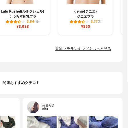
Lulu Kushel(ルルクシェル)
genie(ジニエ)
くつろぎ育乳ブラ
ジニエブラ
3.84
3.77
(16)
(1)
¥3,938
¥850
育乳ブラランキングをもっと見る
関連おすすめクチコミ
美容好き
nita