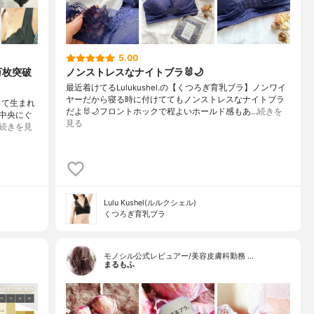
5.00
0万枚突破
ノンストレスなナイトブラ🐰🌙
最近着けてるLulukushel.の【くつろぎ育乳ブラ】ノンワイ
ヤーだから寝る時に付けててもノンストレスなナイトブラ
発して生まれ
だよ🐰🌙フロントホックで程よいホールド感もあ…
続きを
中央にぐ
見る
続きを見
Lulu Kushel(ルルクシェル)
くつろぎ育乳ブラ
モノシル公式レビュアー/美容皮膚科勤務 …
まるもふ