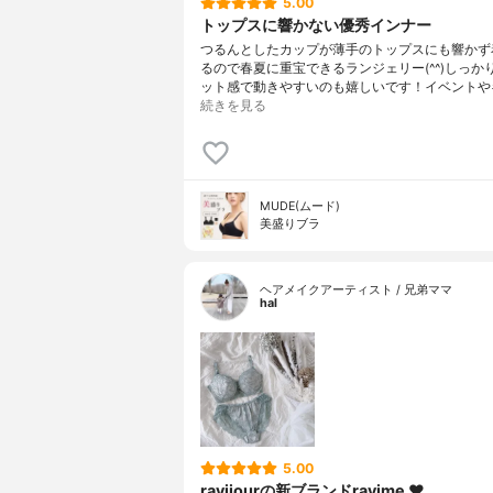
5.00
トップスに響かない優秀インナー
つるんとしたカップが薄手のトップスにも響かず
るので春夏に重宝できるランジェリー(^^)しっか
ット感で動きやすいのも嬉しいです！イベントや
続きを見る
MUDE(ムード)
美盛りブラ
ヘアメイクアーティスト / 兄弟ママ
hal
5.00
ravijourの新ブランドravime ❤︎