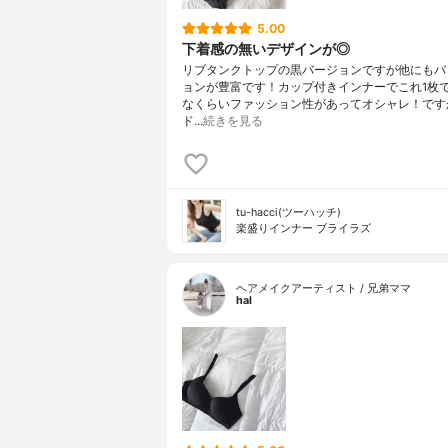
5.00
下着感の無いデザインが◎
リブタンクトップの黒バージョンですが他にもバ
ョンが豊富です！カップ付きインナーでこれ1枚
なくらいファッション性があってオシャレ！です
ド…
続きを見る
tu-hacci(ツーハッチ)
楽盛りインナー ブライラズ
ヘアメイクアーティスト / 兄弟ママ
hal