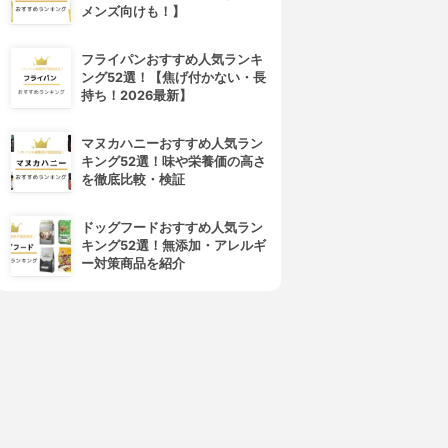
メンズ向けも！】
tu-hacci(ツーハッチ)
RAVIJOUR(ラヴィジュール)
楽盛りインナー ブライラズ
ravime レーシータトゥー ブラ
フライパンおすすめ人気ランキ
3.70
3.70
(3)
(1)
ング52選！【焦げ付かない・長
¥1,973
¥3,842
持ち！2026最新】
マヌカハニーおすすめ人気ラン
キング52選！味や栄養価の高さ
を徹底比較・検証
ドッグフードおすすめ人気ラン
キング52選！無添加・アレルギ
ー対策商品を紹介