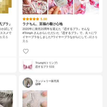
5.00
育乳ブラ」
ラクちん、至福の着け心地
くつか試して
2020年に発売20周年を迎えた『恋するブラ』そんな
オススメで
#Trimph さんからいただいた『恋するブラ』で、久々にワ
を見る
イヤーブラをしました?ワイヤーブラながらにして…
続きを
見る
Triumph(トリンプ)
恋するブラ 533
ランジェリー販売員
はゆ