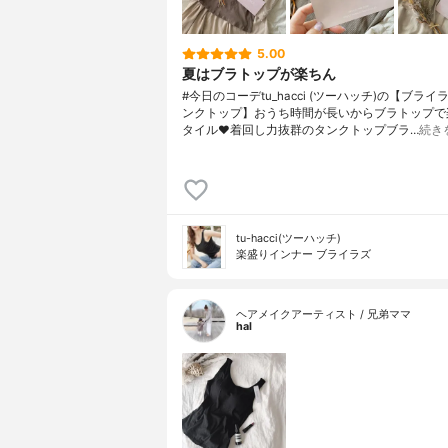
5.00
夏はブラトップが楽ちん
#今日のコーデtu_hacci (ツーハッチ)の【ブライ
ンクトップ】おうち時間が長いからブラトップで
タイル❤️着回し力抜群のタンクトップブラ…
続き
tu-hacci(ツーハッチ)
楽盛りインナー ブライラズ
ヘアメイクアーティスト / 兄弟ママ
hal