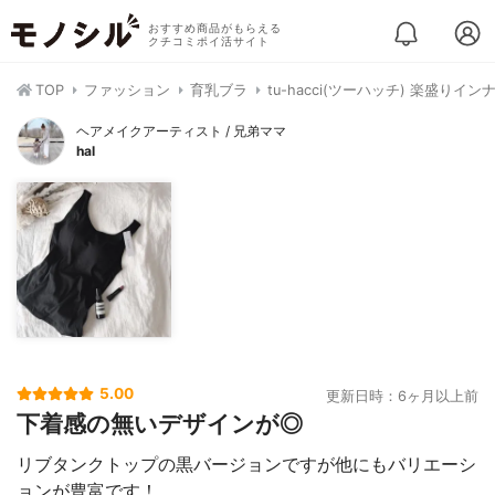
おすすめ商品がもらえる
クチコミポイ活サイト
TOP
ファッション
育乳ブラ
tu-hacci(ツーハッチ) 楽盛りイ
ヘアメイクアーティスト / 兄弟ママ
hal
5.00
更新日時：6ヶ月以上前
下着感の無いデザインが◎
リブタンクトップの黒バージョンですが他にもバリエーシ
ョンが豊富です！