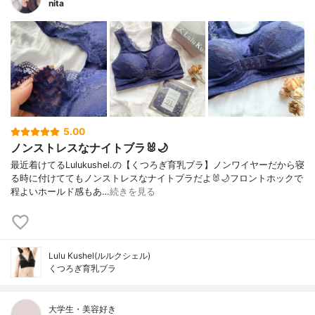
nita
5.00
ノンストレスなナイトブラ🐰🌙
最近着けてるLulukushel.の【くつろぎ育乳ブラ】ノンワイヤーだから寝
る時に付けててもノンストレスなナイトブラだよ🐰🌙フロントホックで
程よいホールド感もあ…
続きを見る
Lulu Kushel(ルルクシェル)
くつろぎ育乳ブラ
大学生・美容好き