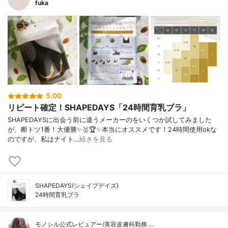
fuka
5.00
リピート確定！SHAPEDAYS「24時間育乳ブラ」
SHAPEDAYSに出会う前に‪違うメーカーのをいくつか試してみました
が、断トツ1番！大優勝✨🥇🏆✨‬本当にオススメです！24時間使用okな
のですが、私はナイト…
続きを見る
SHAPEDAYS(シェイプデイズ)
24時間育乳ブラ
モノシル公式レビュアー/美容皮膚科勤務 …