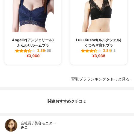
Angellir(アンジェリール)
Lulu Kushel(ルルクシェル)
ふんわりルームブラ
くつろぎ育乳ブラ
3.89
3.84
(25)
(16)
¥3,960
¥3,938
育乳ブラランキングをもっと見る
関連おすすめクチコミ
会社員 / 美容モニター
みこ