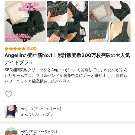
5.00
Angellirの売れ筋No.1！累計販売数300万枚突破の大人気
ナイトブラ ♪
SBC湘南美容クリニックとAngellirが、共同開発して生まれたのがふん
わりルームブラ。フリルバンドが胸を中央にぐっと寄せ上げ。 脇⾁も
パワーネットと脇⾼構造…
続きを見る
Angellir(アンジェリール)
ふんわりルームブラ
AEAJアロマセラピスト