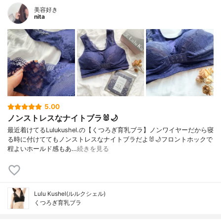
美容好き
nita
5.00
ノンストレスなナイトブラ🐰🌙
最近着けてるLulukushel.の【くつろぎ育乳ブラ】ノンワイヤーだから寝
る時に付けててもノンストレスなナイトブラだよ🐰🌙フロントホックで
程よいホールド感もあ…
続きを見る
Lulu Kushel(ルルクシェル)
くつろぎ育乳ブラ