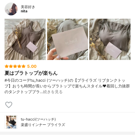
美容好き
nita
5.00
夏はブラトップが楽ちん
#今日のコーデtu_hacci (ツーハッチ)の【ブライラズ リブタンクトッ
プ】おうち時間が長いからブラトップで楽ちんスタイル❤️着回し力抜群
のタンクトップブラ…
続きを見る
tu-hacci(ツーハッチ)
楽盛りインナー ブライラズ