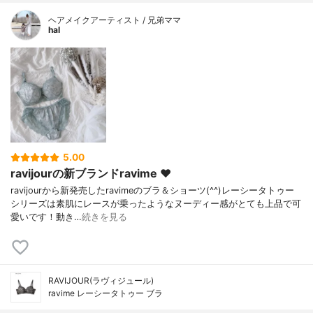
ヘアメイクアーティスト / 兄弟ママ
hal
5.00
ravijourの新ブランドravime ❤︎
ravijourから新発売したravimeのブラ＆ショーツ(^^)レーシータトゥー
シリーズは素肌にレースが乗ったようなヌーディー感がとても上品で可
愛いです！動き…
続きを見る
RAVIJOUR(ラヴィジュール)
ravime レーシータトゥー ブラ