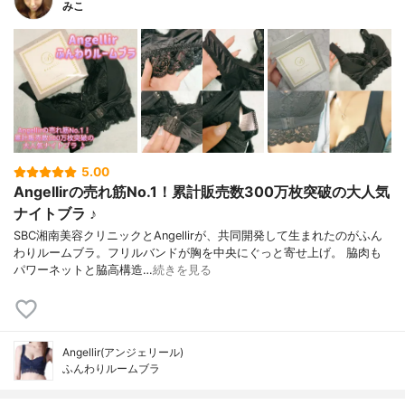
みこ
5.00
Angellirの売れ筋No.1！累計販売数300万枚突破の大人気
ナイトブラ ♪
SBC湘南美容クリニックとAngellirが、共同開発して生まれたのがふん
わりルームブラ。フリルバンドが胸を中央にぐっと寄せ上げ。 脇⾁も
パワーネットと脇⾼構造…
続きを見る
Angellir(アンジェリール)
ふんわりルームブラ