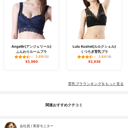
Angellir(アンジェリール)
Lulu Kushel(ルルクシェル)
ふんわりルームブラ
くつろぎ育乳ブラ
3.89
3.84
(25)
(16)
¥3,960
¥3,938
育乳ブラランキングをもっと見る
関連おすすめクチコミ
会社員 / 美容モニター