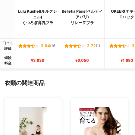
Lulu Kushel(ルルクシ
Belletia Paris(ベルティ
OKEER(オキ
ェル)
アパリ)
Tバック
くつろぎ育乳ブラ
リレーヌブラ
口コミ
3.84
(16)
3.72
(1)
3
評価
値段
¥3,938
¥6,050
¥1,680
料金
衣類の関連商品