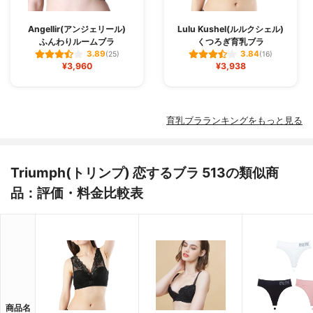
Angellir(アンジェリール)
Lulu Kushel(ルルクシェル)
ふんわりルームブラ
くつろぎ育乳ブラ
3.89
3.84
(25)
(16)
¥3,960
¥3,938
育乳ブラランキングをもっと見る
Triumph(トリンプ) 恋するブラ 513の類似商
品：評価・料金比較表
商品名