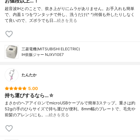
お値段以上…！
超音波IHとのことで、炊き上がりにムラがありません。お手入れも簡単
で、内蓋１つをワンタッチで外し、洗うだけ(^ ^)何個も外したりしなく
て良いので、ズボラでも日…
続きを見る
三菱電機(MITSUBISHI ELECTRIC)
IH炊飯ジャー NJXV10E7
たんたか
5.00
持ち運びするなら…☆
まさかのヘアアイロンでmicroUSBケーブルで簡単3ステップ。重さは約
52gの手のひらサイズで持ち運びが便利。8mm幅のプレートで、毛先や
前髪のアレンジにも。…
続きを見る