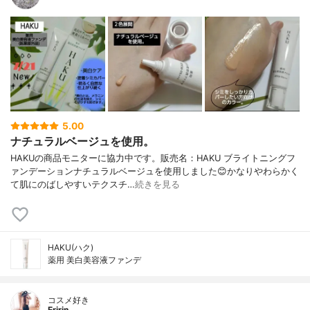
5.00
ナチュラルベージュを使用。
HAKUの商品モニターに協力中です。販売名：HAKU ブライトニングフ
ァンデーションナチュラルベージュを使用しました😊かなりやわらかく
て肌にのばしやすいテクスチ…
続きを見る
HAKU(ハク)
薬用 美白美容液ファンデ
コスメ好き
Eririn