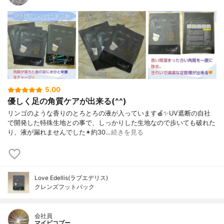
5.00
優しく足の角質ケアが出来る(^^)
リンゴのような香りのとろとろの液が入っています🍎✨UV遮断の自社
で開発した特殊生地との事で、しっかりした生地なので歩いても破れた
り、液が漏れませんでした✴約30…
続きを見る
Love Edellis(ラブエデリス)
クレンズフットパック
会社員
マイピコブー