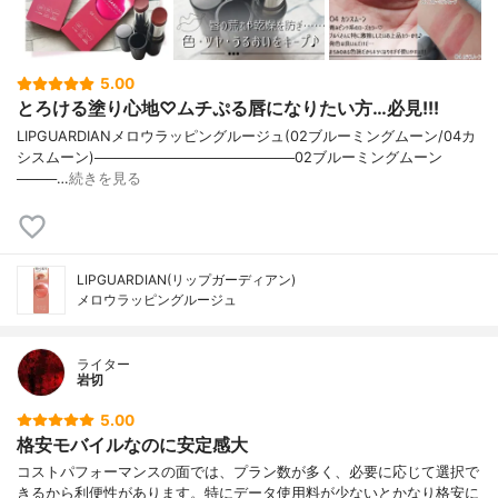
5.00
とろける塗り心地♡ムチぷる唇になりたい方…必見!!!
LIPGUARDIANメロウラッピングルージュ(02ブルーミングムーン/04カ
シスムーン)────────────────────02ブルーミングムーン
────…
続きを見る
LIPGUARDIAN(リップガーディアン)
メロウラッピングルージュ
ライター
岩切
5.00
格安モバイルなのに安定感大
コストパフォーマンスの面では、プラン数が多く、必要に応じて選択で
きるから利便性があります。特にデータ使用料が少ないとかなり格安に