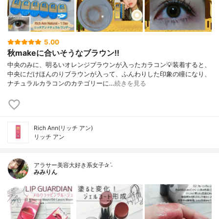
5.00
秋makeに合いそうなブラウン!!
中央のみに、明るいオレンジブラウンが入ったカラコン💡装着すると、
中央にだけほんのりブラウンが入って、ふんわりした印象の瞳になり、
ナチュラルカラコンのカテゴリーに…
続きを見る
Rich Ann(リッチ アン)
リッチ アン
アラサー美容大好き系女子✰ˊ˗
みみりん