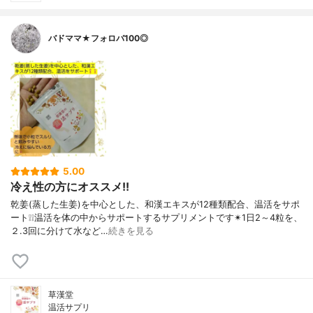
バドママ★フォロバ100◎
5.00
冷え性の方にオススメ!!
乾姜(蒸した生姜)を中心とした、和漢エキスが12種類配合、温活をサポ
ート❕❕温活を体の中からサポートするサプリメントです✴1日2～4粒を、
２.3回に分けて水など…
続きを見る
草漢堂
温活サプリ