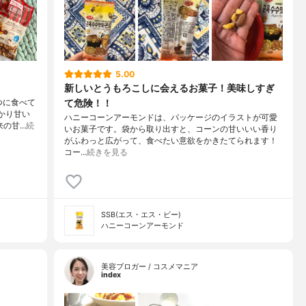
5.00
新しいとうもろこしに会えるお菓子！美味しすぎ
て危険！！
つに食べて
かり甘い
ハニーコーンアーモンドは、パッケージのイラストが可愛
来の甘…
続
いお菓子です。袋から取り出すと、コーンの甘いいい香り
がふわっと広がって、食べたい意欲をかきたてられます！
コー…
続きを見る
SSB(エス・エス・ビー)
ハニーコーンアーモンド
美容ブロガー / コスメマニア
index