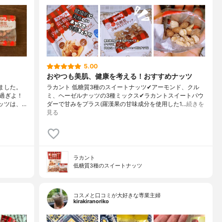
5.00
おやつも美肌、健康を考える！おすすめナッツ
ました。
ラカント 低糖質3種のスイートナッツ✔︎アーモンド、クル
過ぎよ！
ミ、ヘーゼルナッツの3種ミックス✔︎ラカントスイートパウ
ッツは、…
ダーで甘みをプラス(羅漢果の甘味成分を使用した1…
続きを
見る
ラカント
低糖質3種のスイートナッツ
コスメと口コミが大好きな専業主婦
kirakiranoriko