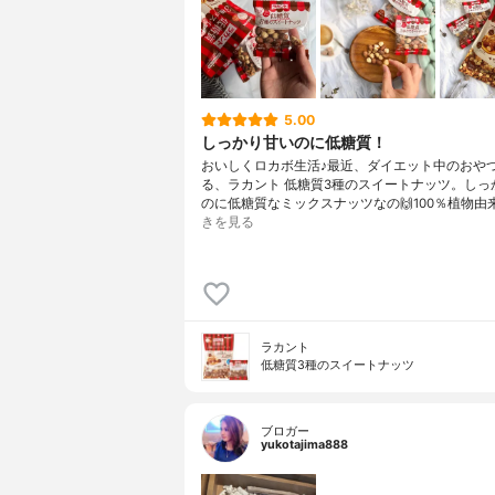
5.00
しっかり甘いのに低糖質！
おいしくロカボ生活♪最近、ダイエット中のおや
る、ラカント 低糖質3種のスイートナッツ。しっ
のに低糖質なミックスナッツなの🙌100％植物由
きを見る
ラカント
低糖質3種のスイートナッツ
ブロガー
yukotajima888