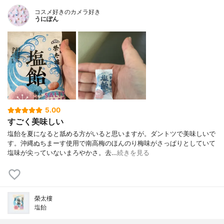
コスメ好きのカメラ好き
うにぽん
5.00
すごく美味しい
塩飴を夏になると舐める方がいると思いますが。ダントツで美味しいで
す。沖縄ぬちまーす使用で南高梅のほんのり梅味がさっぱりとしていて
塩味が尖っていないまろやかさ。去…
続きを見る
榮太樓
塩飴