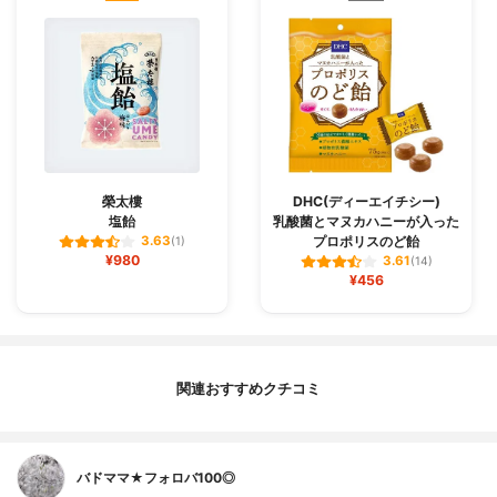
榮太樓
DHC(ディーエイチシー)
塩飴
乳酸菌とマヌカハニーが入った
プロポリスのど飴
3.63
(1)
¥980
3.61
(14)
¥456
関連おすすめクチコミ
バドママ★フォロバ100◎