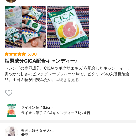
5.00
話題成分CICA配合キャンディー♪
トレンドの美容成分、CICA(ツボクサエキス)を配合したキャンディー。
爽やかな甘さのピンクグレープフルーツ味で、ビタミンCの栄養機能食
品。１日３粒が目安みたい。…
続きを見る
ライオン菓子(Lion)
ライオン菓子 CICAキャンディー 71g×4個
美容大好き女子大生
優亜