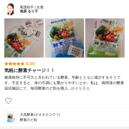
看護助手 / 女優
相原 るり子
5.00
気軽に酵素チャージ！！
健康維持に不可欠と言われている酵素。年齢とともに減少するそうで
す。不足すると、体の不調にも繋がりやすいとか。私は、御用達の酵素
温浴施設にて、毎回酵素のど飴を購入…
続きを見る
大高酵素(オオタカコウソ)
酵素のど飴