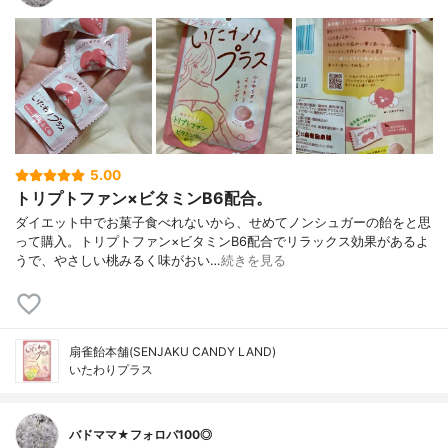
5.00
トリプトファン×ビタミンB6配合。
ダイエット中でお菓子食べれないから、せめてノンシュガーの飴をと思
って購入。トリプトファン×ビタミンB6配合でリラックス効果があるよ
うで、やさしい桃みるく味がおい…
続きを見る
扇雀飴本舗(SENJAKU CANDY LAND)
いたわりプラス
バドママ★フォロバ100◎