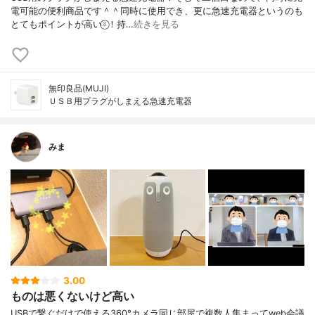
電可能の便利商品です＾＾同時に使用でき、更に急速充電器というのも
とてもポイントが高い⍤⃝︎！持…
続きを見る
無印良品(MUJI)
ＵＳＢ用プラグがしまえる急速充電器
みま
3.00
ものは悪くないけど高い
USBで繋ぐだけで使える360°カメラ同じ部屋で複数人集まってweb会議