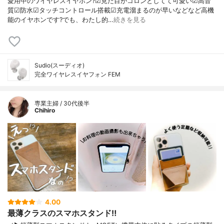
愛用中のワイヤレスイヤホン?☑見た目がコロンとしてて可愛い☑高音
質☑防水☑タッチコントロール搭載☑充電溜まるのが早いなどなど高機
能のイヤホンです?でも、わたし的…
続きを見る
Sudio(スーディオ)
完全ワイヤレスイヤフォン FEM
専業主婦 / 30代後半
Chihiro
4.00
最薄クラスのスマホスタンド‼︎