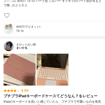
ン🤍...👉🏻 AVIOT TE-I3 ハート型 シルバー キラキラのハート型が耳もと
で輝…
続きを見る
AVIOT(アビオット)
TE-I3
タロット占い師
まいかる
4.00
プチプラiPadキーボードケースてどうなん？をレビュー
iPadのキーボードを高いと感じていたら、プチプラで可愛いものを発見