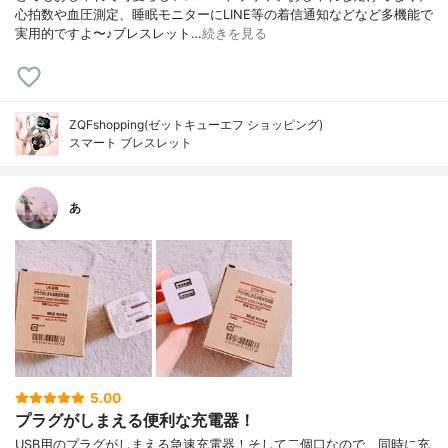
心拍数や血圧測定、睡眠モニターにLINE等の着信通知などなど多機能で
実用的ですよ〜♪ブレスレット…
続きを見る
ZQFshopping(ゼットキューエフ ショッピング)
スマート ブレスレット
あ
5.00
プラグがしまえる便利な充電器！
USB用のプラグがしまえる急速充電器！そして二個口なので、同時に充