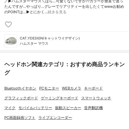
／▶︎ハムスターマウス＼ほら…可愛くないですか⁇カラーが豊富で迷っ
たんですが…やっぱり…グレーでリアリティーを出したくてwwwお勧め
のPOINTは…▶︎とにかく…
続きを見る
CAT.YDESIGN(キャットワイデザイン)
ハムスター マウス
ヘッドホン関連カテゴリ：おすすめ商品ランキン
グ
Bluetoothイヤホン
PCモニター
WEBカメラ
キーボード
グラフィックボード
ゲーミングキーボード
スマートウォッチ
マイク
モバイルバッテリー
振動スピーカー
音声翻訳機
PC画面録画ソフト
ライブエンコーダー