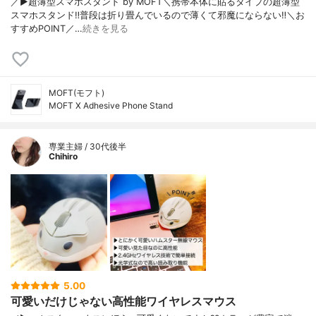
／▶︎超薄型スマホスタンド by MOFT＼携帯本体に貼るタイプの超薄型
スマホスタンド‼︎普段は折り畳んでいるので薄くて邪魔にならない‼︎＼お
すすめPOINT／…
続きを見る
MOFT(モフト)
MOFT X Adhesive Phone Stand
専業主婦 / 30代後半
Chihiro
5.00
可愛いだけじゃない高性能ワイヤレスマウス