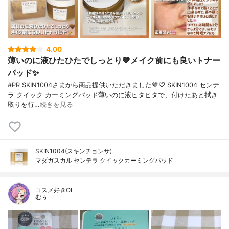
4.00
薄いのに液ひたひたでしっとり🤎メイク前にも良いトナー
パッド✨️
#PR SKIN1004さまから商品提供いただきました🤎♡⃛ SKIN1004 センテ
ラ クイック カーミングパッド薄いのに液ヒタヒタで、付けたあと拭き
取りを行…
続きを見る
SKIN1004(スキンチョンサ)
マダガスカル センテラ クイックカーミングパッド
コスメ好きOL
むぅ