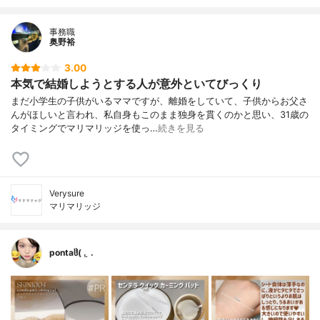
事務職
奥野裕
3.00
本気で結婚しようとする人が意外といてびっくり
まだ小学生の子供がいるママですが、離婚をしていて、子供からお父さ
んがほしいと言われ、私自身もこのまま独身を貫くのかと思い、31歳の
タイミングでマリマリッジを使っ…
続きを見る
Verysure
マリマリッジ
pontaჱ̒( . ̫ .