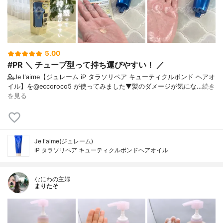
5.00
#PR ＼ チューブ型って持ち運びやすい！ ／
💁Je l'aime【ジュレーム iP タラソリペア キューティクルボンド ヘアオ
イル】を@eccoroco5 が使ってみました⁡⁡⁡⁡▼⁡髪のダメージが気にな…
続き
を見る
Je l'aime(ジュレーム)
iP タラソリペア キューティクルボンドヘアオイル
なにわの主婦
まりたそ