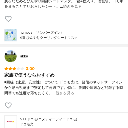
肌をなだめるひんやり鎮静シートマスク。1箱4枚入り。個包装。ヨモギ
をまるごとすりおろしたシート。…
続きを見る
numbuzin(ナンバーズイン)
4番 ひんやりクーリングシートマスク
rikky
3.00
家族で使うならおすすめ
◾️回線（速度、安定性）について ドコモ光は、普段のネットサーフィン
から動画視聴まで安定して高速です。特に、夜間や週末など混雑する時
間帯でも速度が落ちにくく、…
続きを見る
NTTドコモ(エヌティーティードコモ)
ドコモ光