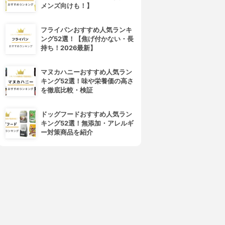
メンズ向けも！】
フライパンおすすめ人気ランキ
ング52選！【焦げ付かない・長
持ち！2026最新】
TENTIAL(テンシャル)
TENTIAL(テンシャル)
BAKUNE Pajamas Gauze
BAKUNE
マヌカハニーおすすめ人気ラン
3.14
3.12
(3)
キング52選！味や栄養価の高さ
¥26,400
¥24,200
を徹底比較・検証
ドッグフードおすすめ人気ラン
キング52選！無添加・アレルギ
ー対策商品を紹介