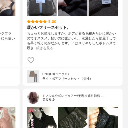
5.00
暖かいフリースセット。
リングブラ
ちょっとお値段しますが、ボアが着る毛布みたいに暖かい
リーにも使い
のでオススメ。軽いのに暖かいし、洗濯したら部屋干しで
も早く乾くのが助かります。下はスッキリしたボトムスで
履き…
続きを見る
UNIQLO(ユニクロ)
ライトボアフリースセット（長袖）
モノシル公式レビュアー/美容皮膚科勤務 …
まるもふ