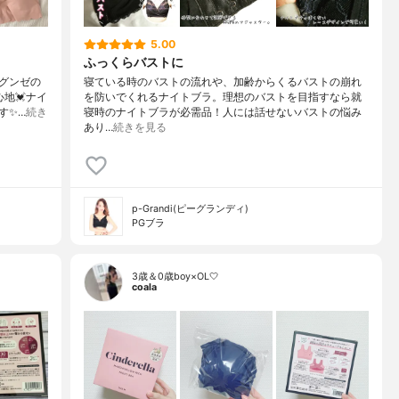
5.00
ふっくらバストに
グンゼの
寝ている時のバストの流れや、加齢からくるバストの崩れ
心地💓ナイ
を防いでくれるナイトブラ。理想のバストを目指すなら就
す✨…
続き
寝時のナイトブラが必需品！人には話せないバストの悩み
あり…
続きを見る
p-Grandi(ピーグランディ)
PGブラ
3歳＆0歳boy×OL🤍
coala