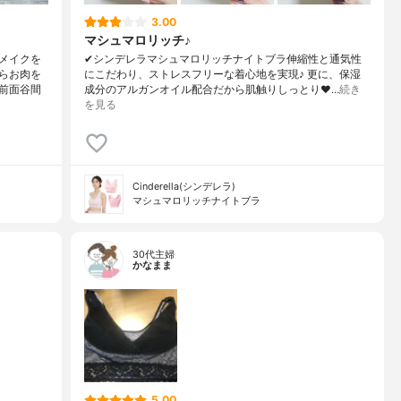
3.00
マシュマロリッチ♪
メイクを
✔︎シンデレラマシュマロリッチナイトブラ伸縮性と通気性
らお肉を
にこだわり、ストレスフリーな着心地を実現♪ 更に、保湿
前面谷間
成分のアルガンオイル配合だから肌触りしっとり❤…
続き
を見る
Cinderella(シンデレラ)
マシュマロリッチナイトブラ
30代主婦
かなまま
5.00