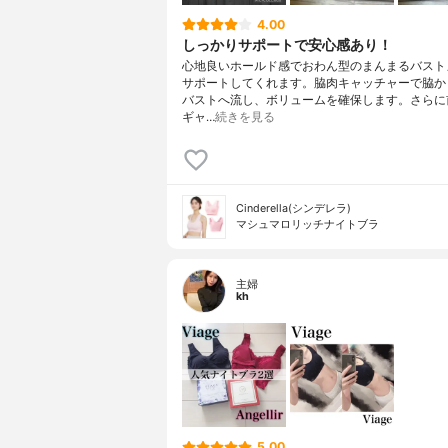
4.00
しっかりサポートで安心感あり！
心地良いホールド感でおわん型のまんまるバスト
サポートしてくれます。脇肉キャッチャーで脇か
バストへ流し、ボリュームを確保します。さらに
ギャ…
続きを見る
Cinderella(シンデレラ)
マシュマロリッチナイトブラ
主婦
kh
5.00