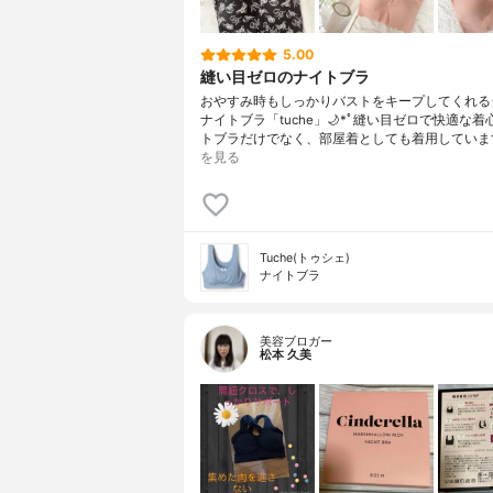
5.00
縫い目ゼロのナイトブラ
おやすみ時もしっかりバストをキープしてくれる
ナイトブラ「tuche」🌙*ﾟ縫い目ゼロで快適な着
トブラだけでなく、部屋着としても着用していま
を見る
Tuche(トゥシェ)
ナイトブラ
美容ブロガー
松本 久美