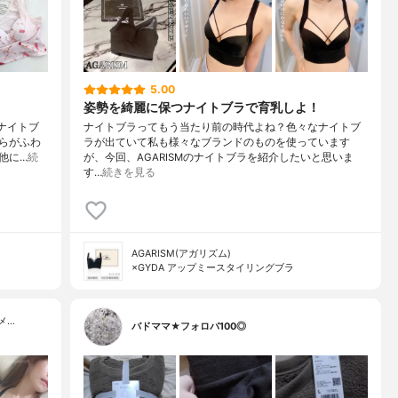
5.00
姿勢を綺麗に保つナイトブラで育乳しよ！
。ナイトブ
ナイトブラってもう当たり前の時代よね？色々なナイトブ
らがふわ
ラが出ていて私も様々なブランドのものを使っています
他に…
続
が、今回、AGARISMのナイトブラを紹介したいと思いま
す…
続きを見る
AGARISM(アガリズム)
×GYDA アップミースタイリングブラ
メ…
バドママ★フォロバ100◎