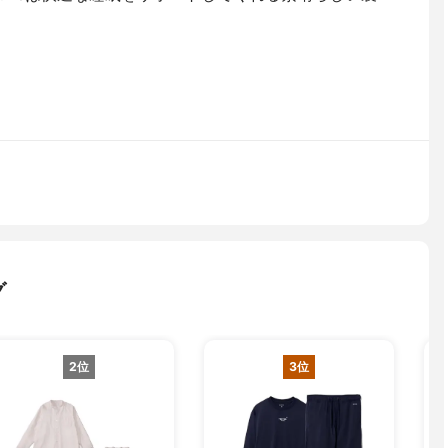
グ
2位
3位