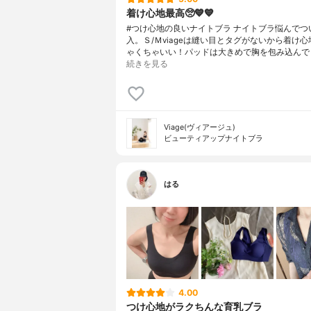
着け心地最高🥺💙💙
#つけ心地の良いナイトブラ ナイトブラ悩んでつ
入。Ｓ/Ｍviageは縫い目とタグがないから着け
ゃくちゃいい！パッドは大きめで胸を包み込んで
続きを見る
Viage(ヴィアージュ)
ビューティアップナイトブラ
はる
4.00
つけ心地がラクちんな育乳ブラ