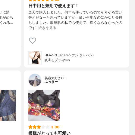
日中用と兼用で使えます！
いに購
楽天で購入しました。何年も使っているのでそろそろ買い
心地がめち
替えだなーと思っていますが、薄い生地なのにかなり長持
くれる…
ちしました。敏感肌の私でも使えて、痒くならなかったの
でず…
続きを見る
HEAVEN Japan(ヘブン ジャパン)
夜寄るブラ+plus
美容大好きOL
ふっきー
3.00
模様がとっても可愛い