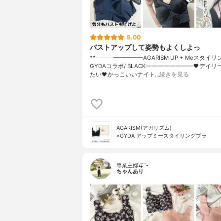
5.00
バストアップして姿勢もよくしよっ
**⁡————————⁡AGARISM UP + Meスタイ
⁡GYDAコラボ/ BLACK————————⁡⁡🖤デイ
たい🖤かっこいいナイト…
続きを見る
AGARISM(アガリズム)
×GYDA アップミースタイリングブラ
専業主婦🍒´-
ちゃんあり