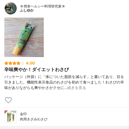
☆簡単ヘルシー料理研究家☆
ふしゆか
4.00
辛味爽やか！ダイエットわさび
パッケージ（外袋）に「体についた脂肪を減らす」と書いてあり、目を
引きました。機能性表示食品のわさびを初めて食べました！わさびの辛
味がありながらも爽やかさがクセに…
続きを見る
金印
肉用きざみわさび