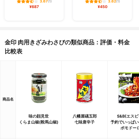
3.67
3.62
(1)
(1)
¥687
¥450
金印 肉用きざみわさびの類似商品：評価・料金
比較表
商品名
味の顔見世
八幡屋礒五郎
S&B(エスビ
くらま山椒(鞍馬山椒)
七味唐辛子
予約でいっぱい
ポモドー