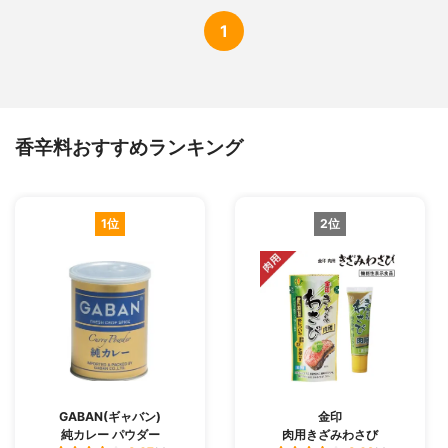
1
香辛料おすすめランキング
1位
2位
GABAN(ギャバン)
金印
純カレー パウダー
肉用きざみわさび