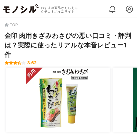
おすすめ商品がもらえる
クチコミポイ活サイト
TOP
金印 肉用きざみわさびの悪い口コミ・評判
は？実際に使ったリアルな本音レビュー1
件
3.62