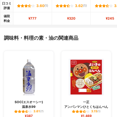
口コミ
3.60
(1)
3.62
(1)
3
評価
値段
¥777
¥320
¥245
料金
調味料・料理の素・油の関連商品
SOC(エスオーシー)
一正
温泉水99
アンパンマンひとくちはんぺん
3.61
3.15
(7)
(1)
¥387
¥1,469