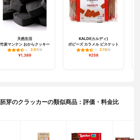
A
天然生活
KALDI(カルディ)
竹炭マンナン おからクッキー
ポピーズ カラメル ビスケット
3.61
3.15
(1)
(1)
¥1,389
¥258
 小麦胚芽のクラッカーの類似商品：評価・料金比