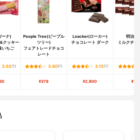
(ガーナ)
People Tree(ピープル
Loacker(ローカー)
明治(mei
&クッキー
ツリー)
チョコレート ダーク
ミルクチョ
味いちご
フェアトレードチョコ
レート
3.62
(1)
3.60
(1)
3.15
(1)
80
¥378
¥2,800
¥10
品