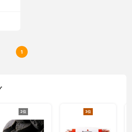
1
グ
2位
3位