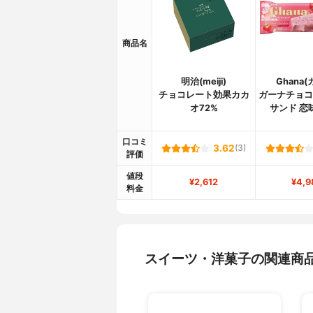
商品名
明治(meiji)
Ghana
チョコレート効果カカ
ガーナチョコ
オ72%
サンド 恋
口コミ
3.62
(3)
評価
値段
¥2,612
¥4,9
料金
スイーツ・洋菓子の関連商